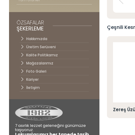
İletişim
ÖZSAFALAR
Çeşnili Kes
ŞEKERLEME
Hakkımızda
Üretim Serüveni
Kalite Politikamız
Mağazalarımız
Foto Galeri
Kariyer
İletişim
i Kaplı Portakal Aromalı Fındıklı Lokum
Zereş Üzü
7 asırlık lezzet geleneğini günümüze
taşıyoruz.
Lokumlarımız her tanede tarih,