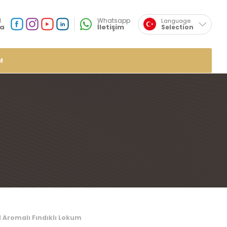
×
l
Whatsapp
Language
a
İletişim
Selection
English
Sosyal
Medya
Özsafalar
Konum
M
r
de Lokumlar
me Lokumlar
 Lokumlar
mlar
plı Lokumlar
ar
umlar
l Aromalı Fındıklı Lokum
mlar