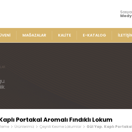
Sosya
Medy
ÜVENİ
MAĞAZALAR
KALİTE
E-KATALOG
İLETİŞİ
Ürünlerimiz
Lokumla
» Aromalı Sa
iz
» Çeşnili Kes
 Kesme Lokumlar
u.
» Geleneksel
ık.
e Lokumlar
» Sarma Loku
» Çikolata Ka
me Lokumlar
» Şerit Lokuml
Lokumlar
» Cezeryeler
mlar
 Kaplı Portakal Aromalı Fındıklı Lokum
» Special Lok
plı Lokumlar
rleme
Ürünlerimiz
Çeşnili Kesme Lokumlar
Gül Yap. Kaplı Portaka
» Sucuk Loku