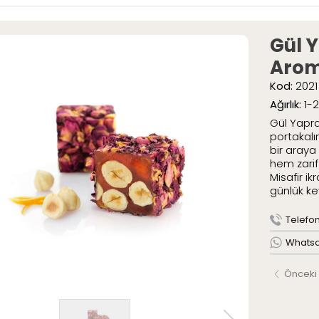
ar
» Special Pak
» Geleneksel 
Gül Y
umlar
Arom
mlar
Kod:
2021
tli Lokumlar
.
Ağırlık:
1-
aketli Lokumlar
Gül Yapra
r
portakalın
bir araya
hem zarif
Misafir i
AR
günlük key
ME
ızda
Telefon 
Serüveni
Whatsap
Politikamız
Önceki
larımız
leri