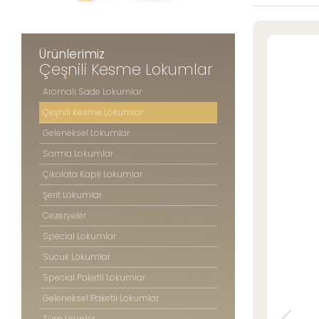
Şerit Lokuml
» Konum Bilgilerimiz
Cezeryeler
Special Lok
Ürünlerimiz
Sucuk Loku
Çeşnili Kesme Lokumlar
Tüm hakkı saklıdır. Sitemizde kullanılan tüm içerik ve görseller
Special Pake
©2025 Özsafalar Şekerleme'ye ait olup izinsiz kullanımı hukuki yaptırıma tabidir
Aromalı Sade Lokumlar
Geleneksel P
Çeşnili Kesme Lokumlar
Tüm Ürünle
Geleneksel Lokumlar
Sarma Lokumlar
Çikolata Kaplı Lokumlar
ÖZSAFAL
ŞEKERLE
Şerit Lokumlar
Cezeryeler
Hakkım
Special Lokumlar
Üretim 
Kalite 
Sucuk Lokumlar
Mağaza
Special Paketli Lokumlar
Foto Ga
Geleneksel Paketli Lokumlar
Kariyer
Tüm Ürünler