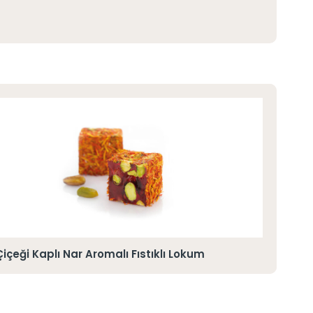
Çiçeği Kaplı Nar Aromalı Fıstıklı Lokum
Hind