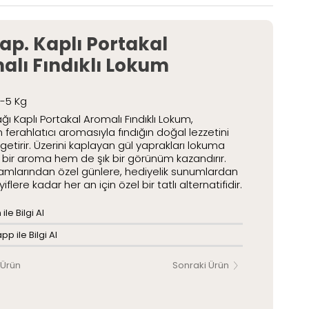
etli Lokumlar
Paketli Lokumlar
ap. Kaplı Portakal
alı Fındıklı Lokum
2-5 Kg
ğı Kaplı Portakal Aromalı Fındıklı Lokum,
 ferahlatıcı aromasıyla fındığın doğal lezzetini
 getirir. Üzerini kaplayan gül yaprakları lokuma
 bir aroma hem de şık bir görünüm kazandırır.
kramlarından özel günlere, hediyelik sunumlardan
iflere kadar her an için özel bir tatlı alternatifidir.
ile Bilgi Al
p ile Bilgi Al
 Ürün
Sonraki Ürün