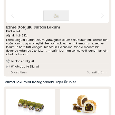
» Çeşnili Kesme Lokumlar
Special Paketli Lokumlar
» Geleneksel Lokumlar
Geleneksel Paketli Lokumlar
» Sarma Lokumlar
Tüm Ürünler
» Çikolata Kaplı Lokumlar
» Şerit Lokumlar
ÖZSAFALAR
Ezme Dolgulu Sultan Lokum
ŞEKERLEME
» Cezeryeler
Kod:
4024
Ağırlık:
1-2-5 Kg
» Special Lokumlar
Hakkımızda
Ezme Dolgulu Sultan Lokum, yumuşacık lokum dokusunu fıstık ezmesinin
» Sucuk Lokumlar
yoğun aromasıyla birleştirir. Her lokmada ezmenin kremamsı lezzeti ve
Üretim Serüveni
» Special Paketli Lokumlar
lokumun hafif tatlı dengesi hissedilir. Geleneksel tatlara modern bir
Kalite Politikamız
dokunuş katan bu özel lokum, misafir ikramları ve hediyelik sunumlar için
» Geleneksel Paketli Lokumlar
ideal bir tercihtir.
Mağazalarımız
Telefon ile Bilgi Al
Kurumsal
Foto Galeri
Whatsapp ile Bilgi Al
» Hakkımızda
Kariyer
» Üretim Serüveni
Önceki Ürün
Sonraki Ürün
» Kalite Politikamız
İletişim
» İnsan Kaynakları
Sarma Lokumlar Kategorideki Diğer Ürünler
» Mağazalarımız
» İstanbul
» Konya
MULTIMEDYA
» Online Katalog
» Foto Galeri
Bize Ulaşın
» İleitşim Bilgilerimiz