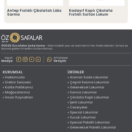
» Konum Bilgilerimiz
Tüm hakkı saklıdır. Sitemizde kullanılan tüm içerik ve görseller
p
Antep Fıstıklı Çikolatalı Lüks
Kadayıf Kaplı Çikolata
©2025 Özsafalar Şekerleme'ye ait olup izinsiz kullanımı hukuki yaptırıma tabidir.
Sarma
Fıstıklı Sultan Lokum
©2025 Özsafalar Şekerleme
- Sitemizdeki yazı ve resimlerin her hakkı saklıdır. İzinsiz ve
kaynak gösterilmeden kullanılamaz.
Sosyal
Whatsapp
Medya
İletişim
KURUMSAL
ÜRÜNLER
» Hakkımızda
» Aromalı Sade Lokumlar
» Üretim Serüveni
» Çeşnili Kesme Lokumlar
» Kalite Politikamız
» Geleneksel Lokumlar
» Mağazalarımız
» Sarma Lokumlar
» İnsan Kaynakları
» Çikolata Kaplı Lokumlar
» Şerit Lokumlar
» Cezeryeler
» Special Lokumlar
» Sucuk Lokumlar
» Special Paketli Lokumlar
» Geleneksel Paketli Lokumlar