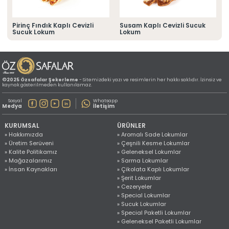
» Konum Bilgilerimiz
Tüm hakkı saklıdır. Sitemizde kullanılan tüm içerik ve görseller
©2025 Özsafalar Şekerleme'ye ait olup izinsiz kullanımı hukuki yaptırıma tabidir.
Pirinç Fındık Kaplı Cevizli
Susam Kaplı Cevizli Sucuk
Sucuk Lokum
Lokum
©2025 Özsafalar Şekerleme
- Sitemizdeki yazı ve resimlerin her hakkı saklıdır. İzinsiz ve
kaynak gösterilmeden kullanılamaz.
Sosyal
Whatsapp
Medya
İletişim
KURUMSAL
ÜRÜNLER
» Hakkımızda
» Aromalı Sade Lokumlar
» Üretim Serüveni
» Çeşnili Kesme Lokumlar
» Kalite Politikamız
» Geleneksel Lokumlar
» Mağazalarımız
» Sarma Lokumlar
» İnsan Kaynakları
» Çikolata Kaplı Lokumlar
» Şerit Lokumlar
» Cezeryeler
» Special Lokumlar
» Sucuk Lokumlar
» Special Paketli Lokumlar
» Geleneksel Paketli Lokumlar