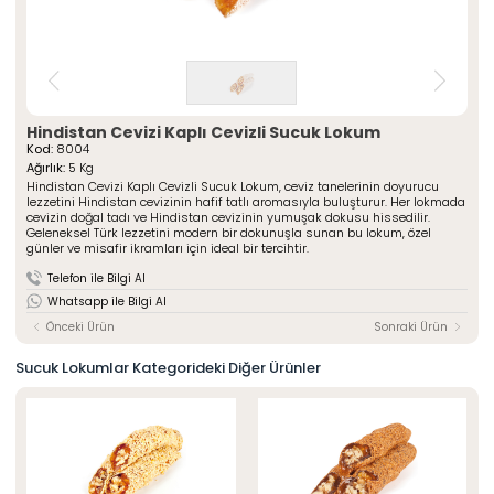
» Çeşnili Kesme Lokumlar
Special Paketli Lokumlar
» Geleneksel Lokumlar
Geleneksel Paketli Lokumlar
» Sarma Lokumlar
Tüm Ürünler
» Çikolata Kaplı Lokumlar
» Şerit Lokumlar
ÖZSAFALAR
ŞEKERLEME
» Cezeryeler
Hindistan Cevizi Kaplı Cevizli Sucuk Lokum
Kod:
8004
» Special Lokumlar
Hakkımızda
Ağırlık:
5 Kg
» Sucuk Lokumlar
Hindistan Cevizi Kaplı Cevizli Sucuk Lokum, ceviz tanelerinin doyurucu
Üretim Serüveni
» Special Paketli Lokumlar
lezzetini Hindistan cevizinin hafif tatlı aromasıyla buluşturur. Her lokmada
Kalite Politikamız
cevizin doğal tadı ve Hindistan cevizinin yumuşak dokusu hissedilir.
» Geleneksel Paketli Lokumlar
Geleneksel Türk lezzetini modern bir dokunuşla sunan bu lokum, özel
Mağazalarımız
günler ve misafir ikramları için ideal bir tercihtir.
Kurumsal
Foto Galeri
Telefon ile Bilgi Al
» Hakkımızda
Kariyer
Whatsapp ile Bilgi Al
» Üretim Serüveni
» Kalite Politikamız
Önceki Ürün
Sonraki Ürün
İletişim
» İnsan Kaynakları
» Mağazalarımız
Sucuk Lokumlar Kategorideki Diğer Ürünler
» İstanbul
» Konya
MULTIMEDYA
» Online Katalog
» Foto Galeri
Bize Ulaşın
» İleitşim Bilgilerimiz