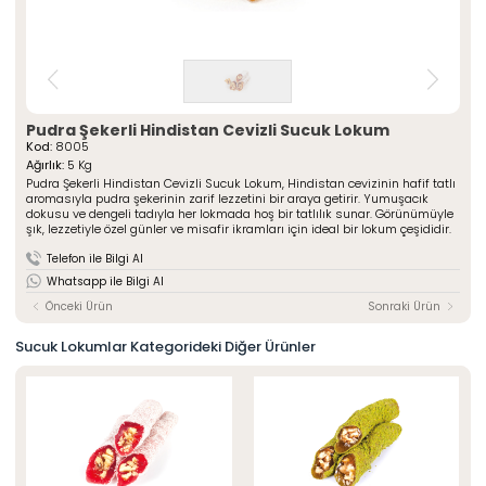
» Çeşnili Kesme Lokumlar
Special Paketli Lokumlar
» Geleneksel Lokumlar
Geleneksel Paketli Lokumlar
» Sarma Lokumlar
Tüm Ürünler
» Çikolata Kaplı Lokumlar
» Şerit Lokumlar
ÖZSAFALAR
ŞEKERLEME
» Cezeryeler
Pudra Şekerli Hindistan Cevizli Sucuk Lokum
Kod:
8005
» Special Lokumlar
Hakkımızda
Ağırlık:
5 Kg
» Sucuk Lokumlar
Pudra Şekerli Hindistan Cevizli Sucuk Lokum, Hindistan cevizinin hafif tatlı
Üretim Serüveni
» Special Paketli Lokumlar
aromasıyla pudra şekerinin zarif lezzetini bir araya getirir. Yumuşacık
Kalite Politikamız
dokusu ve dengeli tadıyla her lokmada hoş bir tatlılık sunar. Görünümüyle
» Geleneksel Paketli Lokumlar
şık, lezzetiyle özel günler ve misafir ikramları için ideal bir lokum çeşididir.
Mağazalarımız
Telefon ile Bilgi Al
Kurumsal
Foto Galeri
Whatsapp ile Bilgi Al
» Hakkımızda
Kariyer
» Üretim Serüveni
Önceki Ürün
Sonraki Ürün
» Kalite Politikamız
İletişim
» İnsan Kaynakları
Sucuk Lokumlar Kategorideki Diğer Ürünler
» Mağazalarımız
» İstanbul
» Konya
MULTIMEDYA
» Online Katalog
» Foto Galeri
Bize Ulaşın
» İleitşim Bilgilerimiz