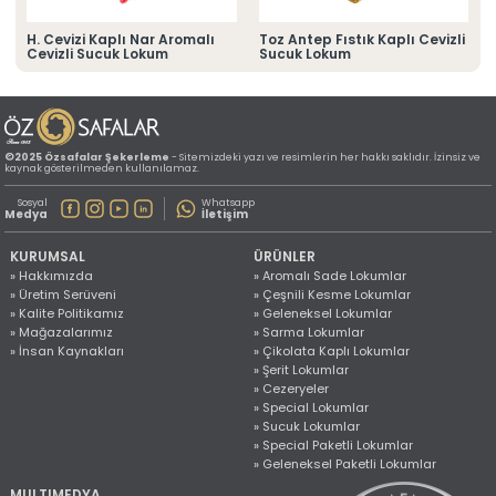
» Konum Bilgilerimiz
Tüm hakkı saklıdır. Sitemizde kullanılan tüm içerik ve görseller
H. Cevizi Kaplı Nar Aromalı
Toz Antep Fıstık Kaplı Cevizli
©2025 Özsafalar Şekerleme'ye ait olup izinsiz kullanımı hukuki yaptırıma tabidir.
Cevizli Sucuk Lokum
Sucuk Lokum
©2025 Özsafalar Şekerleme
- Sitemizdeki yazı ve resimlerin her hakkı saklıdır. İzinsiz ve
kaynak gösterilmeden kullanılamaz.
Sosyal
Whatsapp
Medya
İletişim
KURUMSAL
ÜRÜNLER
» Hakkımızda
» Aromalı Sade Lokumlar
» Üretim Serüveni
» Çeşnili Kesme Lokumlar
» Kalite Politikamız
» Geleneksel Lokumlar
» Mağazalarımız
» Sarma Lokumlar
» İnsan Kaynakları
» Çikolata Kaplı Lokumlar
» Şerit Lokumlar
» Cezeryeler
» Special Lokumlar
» Sucuk Lokumlar
» Special Paketli Lokumlar
» Geleneksel Paketli Lokumlar
MULTIMEDYA