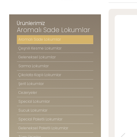
Şerit Lokuml
» Konum Bilgilerimiz
Cezeryeler
Special Lok
Ürünlerimiz
Sucuk Loku
Aromalı Sade Lokumlar
Tüm hakkı saklıdır. Sitemizde kullanılan tüm içerik ve görseller
Special Pake
©2025 Özsafalar Şekerleme'ye ait olup izinsiz kullanımı hukuki yaptırıma tabidir
Aromalı Sade Lokumlar
Geleneksel P
Çeşnili Kesme Lokumlar
Tüm Ürünle
Geleneksel Lokumlar
Sarma Lokumlar
Çikolata Kaplı Lokumlar
ÖZSAFAL
ŞEKERLE
Şerit Lokumlar
Cezeryeler
Hakkım
Special Lokumlar
Üretim 
Kalite 
Sucuk Lokumlar
Mağaza
Special Paketli Lokumlar
Foto Ga
Geleneksel Paketli Lokumlar
Kariyer
Tüm Ürünler