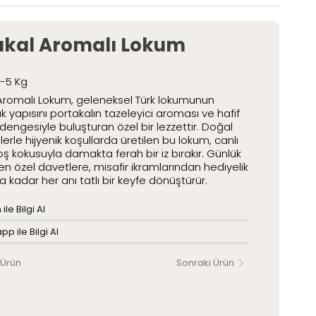
etli Lokumlar
Paketli Lokumlar
akal Aromalı Lokum
2-5 Kg
Aromalı Lokum, geleneksel Türk lokumunun
 yapısını portakalın tazeleyici aroması ve hafif
 dengesiyle buluşturan özel bir lezzettir. Doğal
rle hijyenik koşullarda üretilen bu lokum, canlı
oş kokusuyla damakta ferah bir iz bırakır. Günlük
n özel davetlere, misafir ikramlarından hediyelik
 kadar her anı tatlı bir keyfe dönüştürür.
ile Bilgi Al
p ile Bilgi Al
 Ürün
Sonraki Ürün