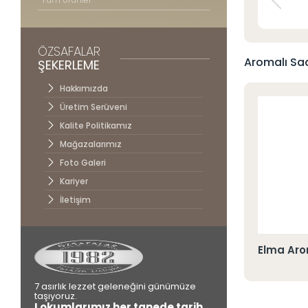
İletişim
ÖZSAFALAR
Aromalı Sad
ŞEKERLEME
Hakkımızda
Üretim Serüveni
Kalite Politikamız
Mağazalarımız
Foto Galeri
Kariyer
İletişim
ve Aromalı Mini Lokum (Limon - Portakal -
Elma Aro
- Böğürtlen)
7 asırlık lezzet geleneğini günümüze
taşıyoruz.
Lokumlarımız her tanede tarih,