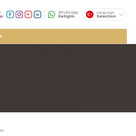
×
l
Whatsapp
Language
a
İletişim
Selection
English
Sosyal
Medya
Özsafalar
Konum
M
r
de Lokumlar
me Lokumlar
 Lokumlar
mlar
plı Lokumlar
ar
umlar
um
mlar