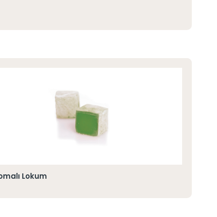
romalı Lokum
Kir