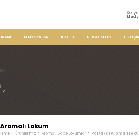
Sosya
Medy
ÜVENİ
MAĞAZALAR
KALİTE
E-KATALOG
İLETİŞİ
Ürünlerimiz
Lokumla
» Aromalı Sa
iz
» Çeşnili Kes
ı Sade Lokumlar
u.
» Geleneksel
ık.
e Lokumlar
» Sarma Loku
» Çikolata Ka
me Lokumlar
» Şerit Lokuml
Lokumlar
» Cezeryeler
mlar
 Aromalı Lokum
» Special Lok
plı Lokumlar
rleme
Ürünlerimiz
Aromalı Sade Lokumlar
Portakal Aromalı Lok
» Sucuk Loku