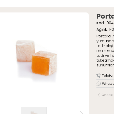
ar
» Special Pak
» Geleneksel 
Port
umlar
Kod:
1004
mlar
Ağırlık:
1-
tli Lokumlar
.
Portakal 
aketli Lokumlar
yumuşacık
r
tatlı-ekşi
malzemele
tadı ve h
tüketimde
AR
sunumlara
ME
Telefon 
ızda
Whatsap
Serüveni
Politikamız
Önceki
larımız
leri