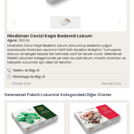
» Çeşnili Kesme Lokumlar
Special Paketli Lokumlar
» Geleneksel Lokumlar
Geleneksel Paketli Lokumlar
» Sarma Lokumlar
Tüm Ürünler
» Çikolata Kaplı Lokumlar
» Şerit Lokumlar
ÖZSAFALAR
ŞEKERLEME
» Cezeryeler
Hindistan Cevizi Kaplı Bademli Lokum
Ağırlık:
350 Gr
» Special Lokumlar
Hakkımızda
Hindistan Cevizi Kaplı Bademli Lokum, kavrulmuş bademin yoğun
» Sucuk Lokumlar
aromasıyla Hindistan cevizinin hafif tatlı lezzetini birleştirir. Yumuşacık
Üretim Serüveni
dokusu ve dengeli tadıyla her lokmada zarif bir lezzet sunar. Geleneksel
» Special Paketli Lokumlar
Paketli Lokumlar kategorisinde yer alan bu özel lokum, misafir ikramları ve
Kalite Politikamız
» Geleneksel Paketli Lokumlar
hediyelik sunumlar için ideal bir tercihtir.
Mağazalarımız
Telefon ile Bilgi Al
Kurumsal
Foto Galeri
Whatsapp ile Bilgi Al
» Hakkımızda
Kariyer
» Üretim Serüveni
Önceki Ürün
Sonraki Ürün
» Kalite Politikamız
İletişim
» İnsan Kaynakları
Geleneksel Paketli Lokumlar Kategorideki Diğer Ürünler
» Mağazalarımız
» İstanbul
» Konya
MULTIMEDYA
» Online Katalog
» Foto Galeri
Bize Ulaşın
» İleitşim Bilgilerimiz