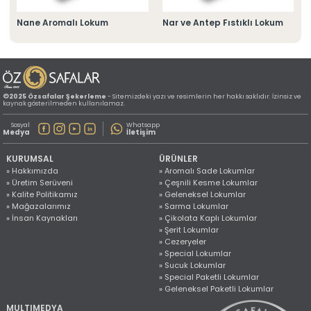
» Konum Bilgilerimiz
Tüm hakkı saklıdır. Sitemizde kullanılan tüm içerik ve görseller
Nane Aromalı Lokum
Nar ve Antep Fıstıklı Lokum
©2025 Özsafalar Şekerleme'ye ait olup izinsiz kullanımı hukuki yaptırıma tabidir.
©2025 Özsafalar Şekerleme
- Sitemizdeki yazı ve resimlerin her hakkı saklıdır. İzinsiz ve
kaynak gösterilmeden kullanılamaz.
Sosyal
Whatsapp
Medya
İletişim
KURUMSAL
ÜRÜNLER
» Hakkımızda
» Aromalı Sade Lokumlar
» Üretim Serüveni
» Çeşnili Kesme Lokumlar
» Kalite Politikamız
» Geleneksel Lokumlar
» Mağazalarımız
» Sarma Lokumlar
» İnsan Kaynakları
» Çikolata Kaplı Lokumlar
» Şerit Lokumlar
» Cezeryeler
» Special Lokumlar
» Sucuk Lokumlar
» Special Paketli Lokumlar
» Geleneksel Paketli Lokumlar
MULTIMEDYA