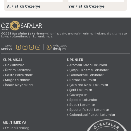
» Konum Bilgilerimiz
A. Fıstıklı Cezerye
Yer Fıstıklı Cezerye
Tüm hakkı saklıdır. Sitemizde kullanılan tüm içerik ve görseller
©2025 Özsafalar Şekerleme'ye ait olup izinsiz kullanımı hukuki yaptırıma tabidir.
©2025 Özsafalar Şekerleme
- Sitemizdeki yazı ve resimlerin her hakkı saklıdır. İzinsiz ve
kaynak gösterilmeden kullanılamaz.
Sosyal
Whatsapp
Medya
İletişim
KURUMSAL
ÜRÜNLER
» Hakkımızda
» Aromalı Sade Lokumlar
» Üretim Serüveni
» Çeşnili Kesme Lokumlar
» Kalite Politikamız
» Geleneksel Lokumlar
» Mağazalarımız
» Sarma Lokumlar
» İnsan Kaynakları
» Çikolata Kaplı Lokumlar
» Şerit Lokumlar
» Cezeryeler
» Special Lokumlar
» Sucuk Lokumlar
» Special Paketli Lokumlar
» Geleneksel Paketli Lokumlar
MULTIMEDYA
» Online Katalog