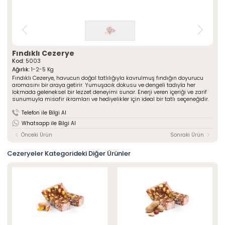
» Çeşnili Kesme Lokumlar
Special Paketli Lokumlar
» Geleneksel Lokumlar
Geleneksel Paketli Lokumlar
» Sarma Lokumlar
Tüm Ürünler
» Çikolata Kaplı Lokumlar
» Şerit Lokumlar
ÖZSAFALAR
Fındıklı Cezerye
ŞEKERLEME
» Cezeryeler
Kod:
5003
Ağırlık:
1-2-5 Kg
» Special Lokumlar
Hakkımızda
Fındıklı Cezerye, havucun doğal tatlılığıyla kavrulmuş fındığın doyurucu
» Sucuk Lokumlar
aromasını bir araya getirir. Yumuşacık dokusu ve dengeli tadıyla her
Üretim Serüveni
» Special Paketli Lokumlar
lokmada geleneksel bir lezzet deneyimi sunar. Enerji veren içeriği ve zarif
Kalite Politikamız
sunumuyla misafir ikramları ve hediyelikler için ideal bir tatlı seçeneğidir.
» Geleneksel Paketli Lokumlar
Mağazalarımız
Telefon ile Bilgi Al
Kurumsal
Whatsapp ile Bilgi Al
Foto Galeri
» Hakkımızda
Önceki Ürün
Sonraki Ürün
Kariyer
» Üretim Serüveni
» Kalite Politikamız
İletişim
Cezeryeler Kategorideki Diğer Ürünler
» İnsan Kaynakları
» Mağazalarımız
» İstanbul
» Konya
MULTIMEDYA
» Online Katalog
» Foto Galeri
Bize Ulaşın
» İleitşim Bilgilerimiz