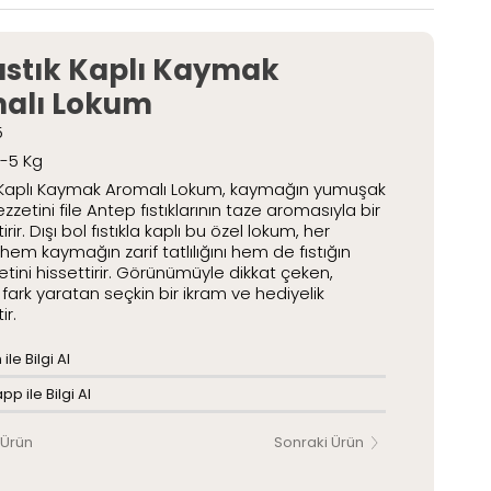
etli Lokumlar
Paketli Lokumlar
Fıstık Kaplı Kaymak
alı Lokum
5
2-5 Kg
ık Kaplı Kaymak Aromalı Lokum, kaymağın yumuşak
ezzetini file Antep fıstıklarının taze aromasıyla bir
rir. Dışı bol fıstıkla kaplı bu özel lokum, her
em kaymağın zarif tatlılığını hem de fıstığın
etini hissettirir. Görünümüyle dikkat çeken,
 fark yaratan seçkin bir ikram ve hediyelik
ir.
ile Bilgi Al
p ile Bilgi Al
 Ürün
Sonraki Ürün