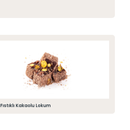
Fıstıklı Kakaolu Lokum
A. F