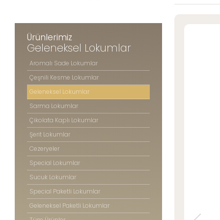
Şerit Lokuml
» Konum Bilgilerimiz
Cezeryeler
Special Lok
Ürünlerimiz
Sucuk Loku
Geleneksel Lokumlar
Tüm hakkı saklıdır. Sitemizde kullanılan tüm içerik ve görseller
Special Pake
©2025 Özsafalar Şekerleme'ye ait olup izinsiz kullanımı hukuki yaptırıma tabidir
Aromalı Sade Lokumlar
Geleneksel P
Çeşnili Kesme Lokumlar
Tüm Ürünle
Geleneksel Lokumlar
Sarma Lokumlar
Çikolata Kaplı Lokumlar
ÖZSAFAL
ŞEKERLE
Şerit Lokumlar
Cezeryeler
Hakkım
Special Lokumlar
Üretim 
Kalite 
Sucuk Lokumlar
Mağaza
Special Paketli Lokumlar
Foto Ga
Geleneksel Paketli Lokumlar
Kariyer
Tüm Ürünler