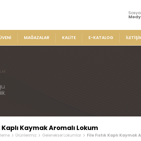
Sosya
Medy
ÜVENİ
MAĞAZALAR
KALİTE
E-KATALOG
İLETİŞİ
Ürünlerimiz
Lokumla
» Aromalı Sa
iz
» Çeşnili Kes
ksel Lokumlar
u.
» Geleneksel
ık.
e Lokumlar
» Sarma Loku
» Çikolata Ka
me Lokumlar
» Şerit Lokuml
Lokumlar
» Cezeryeler
mlar
tık Kaplı Kaymak Aromalı Lokum
» Special Lok
plı Lokumlar
rleme
Ürünlerimiz
Geleneksel Lokumlar
File Fıstık Kaplı Kaymak
» Sucuk Loku