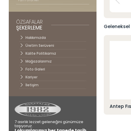
İletişim
ÖZSAFALAR
Geleneksel 
ŞEKERLEME
Hakkımızda
Üretim Serüveni
Kalite Politikamız
Mağazalarımız
Foto Galeri
Kariyer
İletişim
klı H.C. Çifte Kavrulmuş Lokum
Antep Fıs
7 asırlık lezzet geleneğini günümüze
taşıyoruz.
Lokumlarımız her tanede tarih,