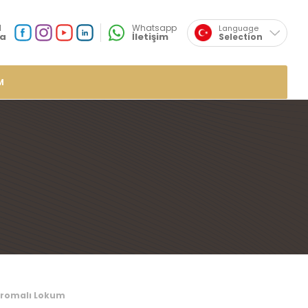
×
l
Whatsapp
Language
a
İletişim
Selection
English
Sosyal
Medya
Özsafalar
Konum
M
r
de Lokumlar
me Lokumlar
 Lokumlar
mlar
plı Lokumlar
ar
umlar
 Aromalı Lokum
mlar