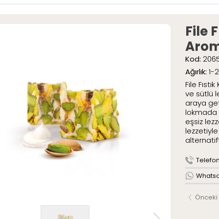
ar
» Special Pak
» Geleneksel 
File 
umlar
Arom
mlar
Kod:
206
tli Lokumlar
.
Ağırlık:
1-
aketli Lokumlar
File Fıst
r
ve sütlü l
araya geti
lokmada h
eşsiz lezz
AR
lezzetiyle
ME
alternatift
ızda
Telefon 
Serüveni
Whatsap
Politikamız
larımız
Önceki
leri