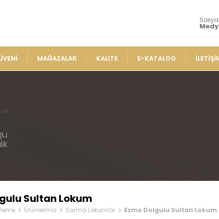
Sosya
Medy
ÜVENİ
MAĞAZALAR
KALİTE
E-KATALOG
İLETİŞİ
Ürünlerimiz
Lokumla
» Aromalı Sa
iz
» Çeşnili Kes
Lokumlar
u.
» Geleneksel
ık.
e Lokumlar
» Sarma Loku
» Çikolata Ka
me Lokumlar
» Şerit Lokuml
Lokumlar
» Cezeryeler
mlar
gulu Sultan Lokum
» Special Lok
plı Lokumlar
rleme
Ürünlerimiz
Sarma Lokumlar
Ezme Dolgulu Sultan Lokum
» Sucuk Loku