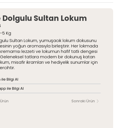
etli Lokumlar
Paketli Lokumlar
 Dolgulu Sultan Lokum
4
2-5 Kg
gulu Sultan Lokum, yumuşacık lokum dokusunu
mesinin yoğun aromasıyla birleştirir. Her lokmada
remamsı lezzeti ve lokumun hafif tatlı dengesi
r. Geleneksel tatlara modern bir dokunuş katan
okum, misafir ikramları ve hediyelik sunumlar için
ercihtir.
ile Bilgi Al
p ile Bilgi Al
 Ürün
Sonraki Ürün