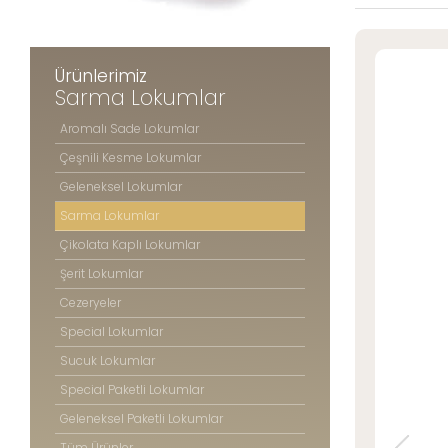
Şerit Lokuml
» Konum Bilgilerimiz
Cezeryeler
Special Lok
Ürünlerimiz
Sucuk Loku
Sarma Lokumlar
Tüm hakkı saklıdır. Sitemizde kullanılan tüm içerik ve görseller
Special Pake
©2025 Özsafalar Şekerleme'ye ait olup izinsiz kullanımı hukuki yaptırıma tabidir
Aromalı Sade Lokumlar
Geleneksel P
Çeşnili Kesme Lokumlar
Tüm Ürünle
Geleneksel Lokumlar
Sarma Lokumlar
Çikolata Kaplı Lokumlar
ÖZSAFAL
ŞEKERLE
Şerit Lokumlar
Cezeryeler
Hakkım
Special Lokumlar
Üretim 
Kalite 
Sucuk Lokumlar
Mağaza
Special Paketli Lokumlar
Foto Ga
Geleneksel Paketli Lokumlar
Kariyer
Tüm Ürünler