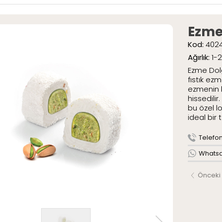
ar
» Special Pak
» Geleneksel 
Ezme
umlar
Kod:
402
mlar
Ağırlık:
1-
tli Lokumlar
.
Ezme Dol
aketli Lokumlar
fıstık ez
r
ezmenin k
hissedili
bu özel l
ideal bir t
AR
ME
Telefon 
ızda
Whatsap
Serüveni
Önceki
Politikamız
larımız
leri