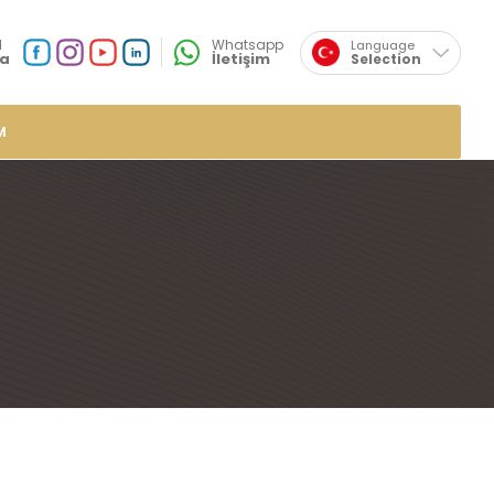
×
l
Whatsapp
Language
a
İletişim
Selection
English
Sosyal
Medya
Özsafalar
Konum
M
r
de Lokumlar
me Lokumlar
 Lokumlar
mlar
plı Lokumlar
ar
umlar
mlar