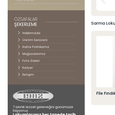
İletişim
ÖZSAFALAR
Sarma Loku
ŞEKERLEME
Hakkımızda
Üretim Serüveni
Kalite Politikamız
Mağazalarımız
Foto Galeri
Kariyer
İletişim
Kaplı Beyaz Pralin Dolgulu Blueberry Aromalı
File Fınd
7 asırlık lezzet geleneğini günümüze
taşıyoruz.
Lokumlarımız her tanede tarih,