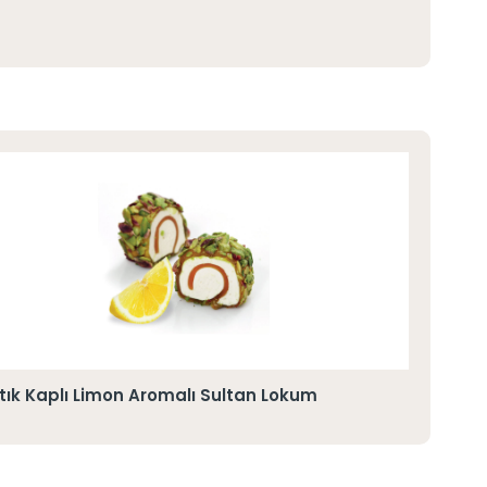
ıstık Kaplı Limon Aromalı Sultan Lokum
Toz