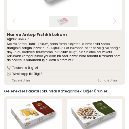
» Çeşnili Kesme Lokumlar
Special Paketli Lokumlar
» Geleneksel Lokumlar
Geleneksel Paketli Lokumlar
» Sarma Lokumlar
Tüm Ürünler
» Çikolata Kaplı Lokumlar
» Şerit Lokumlar
ÖZSAFALAR
ŞEKERLEME
» Cezeryeler
Nar ve Antep Fıstıklı Lokum
Ağırlık:
350 Gr
» Special Lokumlar
Hakkımızda
Nar ve Antep Fıstıklı Lokum, narın ferah ekşi-tatlı aromasıyla Antep
» Sucuk Lokumlar
fıstığının zengin lezzetini buluşturur. Her lokmada narın tazeliği ve fıstığın
Üretim Serüveni
doyurucu aroması mükemmel bir uyum oluşturur. Geleneksel Paketli
» Special Paketli Lokumlar
Lokumlar kategorisinde yer alan bu özel lezzet, hem misafir ikramları hem
Kalite Politikamız
» Geleneksel Paketli Lokumlar
de hediyelik sunumlar için ideal bir tercihtir.
Mağazalarımız
Telefon ile Bilgi Al
Kurumsal
Foto Galeri
Whatsapp ile Bilgi Al
» Hakkımızda
Kariyer
» Üretim Serüveni
Önceki Ürün
Sonraki Ürün
» Kalite Politikamız
İletişim
» İnsan Kaynakları
Geleneksel Paketli Lokumlar Kategorideki Diğer Ürünler
» Mağazalarımız
» İstanbul
» Konya
MULTIMEDYA
» Online Katalog
» Foto Galeri
Bize Ulaşın
» İleitşim Bilgilerimiz