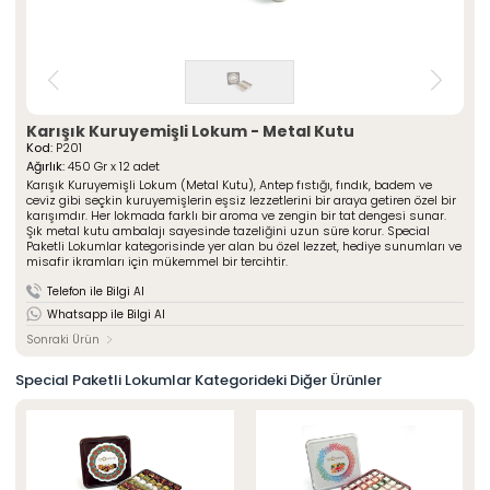
» Çeşnili Kesme Lokumlar
Special Paketli Lokumlar
» Geleneksel Lokumlar
Geleneksel Paketli Lokumlar
» Sarma Lokumlar
Tüm Ürünler
» Çikolata Kaplı Lokumlar
» Şerit Lokumlar
ÖZSAFALAR
ŞEKERLEME
» Cezeryeler
Karışık Kuruyemişli Lokum - Metal Kutu
Kod:
P201
» Special Lokumlar
Hakkımızda
Ağırlık:
450 Gr x 12 adet
» Sucuk Lokumlar
Karışık Kuruyemişli Lokum (Metal Kutu), Antep fıstığı, fındık, badem ve
Üretim Serüveni
» Special Paketli Lokumlar
ceviz gibi seçkin kuruyemişlerin eşsiz lezzetlerini bir araya getiren özel bir
Kalite Politikamız
karışımdır. Her lokmada farklı bir aroma ve zengin bir tat dengesi sunar.
» Geleneksel Paketli Lokumlar
Şık metal kutu ambalajı sayesinde tazeliğini uzun süre korur. Special
Mağazalarımız
Paketli Lokumlar kategorisinde yer alan bu özel lezzet, hediye sunumları ve
misafir ikramları için mükemmel bir tercihtir.
Kurumsal
Foto Galeri
» Hakkımızda
Telefon ile Bilgi Al
Kariyer
» Üretim Serüveni
Whatsapp ile Bilgi Al
» Kalite Politikamız
İletişim
» İnsan Kaynakları
Sonraki Ürün
» Mağazalarımız
» İstanbul
Special Paketli Lokumlar Kategorideki Diğer Ürünler
» Konya
MULTIMEDYA
» Online Katalog
» Foto Galeri
Bize Ulaşın
» İleitşim Bilgilerimiz