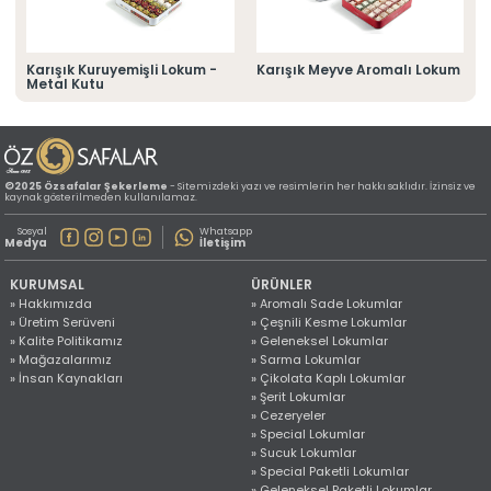
» Konum Bilgilerimiz
Tüm hakkı saklıdır. Sitemizde kullanılan tüm içerik ve görseller
©2025 Özsafalar Şekerleme'ye ait olup izinsiz kullanımı hukuki yaptırıma tabidir.
Karışık Kuruyemişli Lokum -
Karışık Meyve Aromalı Lokum
Metal Kutu
©2025 Özsafalar Şekerleme
- Sitemizdeki yazı ve resimlerin her hakkı saklıdır. İzinsiz ve
kaynak gösterilmeden kullanılamaz.
Sosyal
Whatsapp
Medya
İletişim
KURUMSAL
ÜRÜNLER
» Hakkımızda
» Aromalı Sade Lokumlar
» Üretim Serüveni
» Çeşnili Kesme Lokumlar
» Kalite Politikamız
» Geleneksel Lokumlar
» Mağazalarımız
» Sarma Lokumlar
» İnsan Kaynakları
» Çikolata Kaplı Lokumlar
» Şerit Lokumlar
» Cezeryeler
» Special Lokumlar
» Sucuk Lokumlar
» Special Paketli Lokumlar
» Geleneksel Paketli Lokumlar