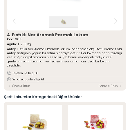
» Çeşnili Kesme Lokumlar
Special Paketli Lokumlar
» Geleneksel Lokumlar
Geleneksel Paketli Lokumlar
» Sarma Lokumlar
Tüm Ürünler
» Çikolata Kaplı Lokumlar
» Şerit Lokumlar
ÖZSAFALAR
ŞEKERLEME
» Cezeryeler
A. Fıstıklı Nar Aromalı Parmak Lokum
Kod:
6013
» Special Lokumlar
Hakkımızda
Ağırlık:
1-2-5 Kg
» Sucuk Lokumlar
Antep Fıstıklı Nar Aromalı Parmak Lokum, narın ferah ekşi-tatlı aromasıyla
Üretim Serüveni
» Special Paketli Lokumlar
Antep fıstığının yoğun lezzetini bir araya getirir. Her lokmada narın tazeliği
Kalite Politikamız
ve fıstığın doğal aroması hissedilir. Şık formu ve dengeli tadıyla özel
» Geleneksel Paketli Lokumlar
günler, misafir ikramları ve hediyelik sunumlar için ideal bir lokum
Mağazalarımız
çeşididir.
Kurumsal
Foto Galeri
Telefon ile Bilgi Al
» Hakkımızda
Kariyer
Whatsapp ile Bilgi Al
» Üretim Serüveni
» Kalite Politikamız
Önceki Ürün
Sonraki Ürün
İletişim
» İnsan Kaynakları
» Mağazalarımız
Şerit Lokumlar Kategorideki Diğer Ürünler
» İstanbul
» Konya
MULTIMEDYA
» Online Katalog
» Foto Galeri
Bize Ulaşın
» İleitşim Bilgilerimiz