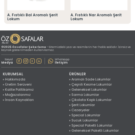
» Konum Bilgilerimiz
Tüm hakkı saklıdır. Sitemizde kullanılan tüm içerik ve görseller
©2025 Özsafalar Şekerleme'ye ait olup izinsiz kullanımı hukuki yaptırıma tabidir.
A. Fıstıklı Bal Aromalı Şerit
A. Fıstıklı Nar Aromalı Şerit
Lokum
Lokum
©2025 Özsafalar Şekerleme
- Sitemizdeki yazı ve resimlerin her hakkı saklıdır. İzinsiz ve
kaynak gösterilmeden kullanılamaz.
Sosyal
Whatsapp
Medya
İletişim
KURUMSAL
ÜRÜNLER
» Hakkımızda
» Aromalı Sade Lokumlar
» Üretim Serüveni
» Çeşnili Kesme Lokumlar
» Kalite Politikamız
» Geleneksel Lokumlar
» Mağazalarımız
» Sarma Lokumlar
» İnsan Kaynakları
» Çikolata Kaplı Lokumlar
» Şerit Lokumlar
» Cezeryeler
» Special Lokumlar
» Sucuk Lokumlar
» Special Paketli Lokumlar
» Geleneksel Paketli Lokumlar