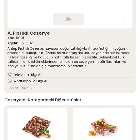
» Çeşnili Kesme Lokumlar
Special Paketli Lokumlar
» Geleneksel Lokumlar
Geleneksel Paketli Lokumlar
» Sarma Lokumlar
Tüm Ürünler
» Çikolata Kaplı Lokumlar
» Şerit Lokumlar
ÖZSAFALAR
A. Fıstıklı Cezerye
ŞEKERLEME
» Cezeryeler
Kod:
5001
Ağırlık:
1-2-5 Kg
» Special Lokumlar
Hakkımızda
Antep Fıstıklı Cezerye, havucun doğal tatlılığıyla Antep fıstığının yoğun
» Sucuk Lokumlar
aromasını buluşturur. Özenle hazırlanmış dokusu sayesinde her lokmada
Üretim Serüveni
» Special Paketli Lokumlar
fıstığın tazeliği ve havucun hafif tatlı lezzeti hissedilir. Geleneksel Türk
Kalite Politikamız
tatlısının en özel örneklerinden biri olan bu cezerye, misafir ikramları ve
» Geleneksel Paketli Lokumlar
hediyelik sunumlar için mükemmel bir tercihtir.
Mağazalarımız
Telefon ile Bilgi Al
Kurumsal
Foto Galeri
Whatsapp ile Bilgi Al
» Hakkımızda
Kariyer
» Üretim Serüveni
Sonraki Ürün
» Kalite Politikamız
İletişim
» İnsan Kaynakları
Cezeryeler Kategorideki Diğer Ürünler
» Mağazalarımız
» İstanbul
» Konya
MULTIMEDYA
» Online Katalog
» Foto Galeri
Bize Ulaşın
» İleitşim Bilgilerimiz