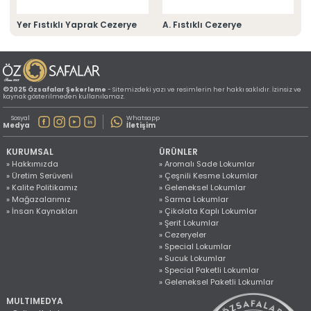
» Konum Bilgilerimiz
Tüm hakkı saklıdır. Sitemizde kullanılan tüm içerik ve görseller
Yer Fıstıklı Yaprak Cezerye
A. Fıstıklı Cezerye
©2025 Özsafalar Şekerleme'ye ait olup izinsiz kullanımı hukuki yaptırıma tabidir.
©2025 Özsafalar Şekerleme
- Sitemizdeki yazı ve resimlerin her hakkı saklıdır. İzinsiz ve
kaynak gösterilmeden kullanılamaz.
Sosyal
Whatsapp
Medya
İletişim
KURUMSAL
ÜRÜNLER
» Hakkımızda
» Aromalı Sade Lokumlar
» Üretim Serüveni
» Çeşnili Kesme Lokumlar
» Kalite Politikamız
» Geleneksel Lokumlar
» Mağazalarımız
» Sarma Lokumlar
» İnsan Kaynakları
» Çikolata Kaplı Lokumlar
» Şerit Lokumlar
» Cezeryeler
» Special Lokumlar
» Sucuk Lokumlar
» Special Paketli Lokumlar
» Geleneksel Paketli Lokumlar
MULTIMEDYA