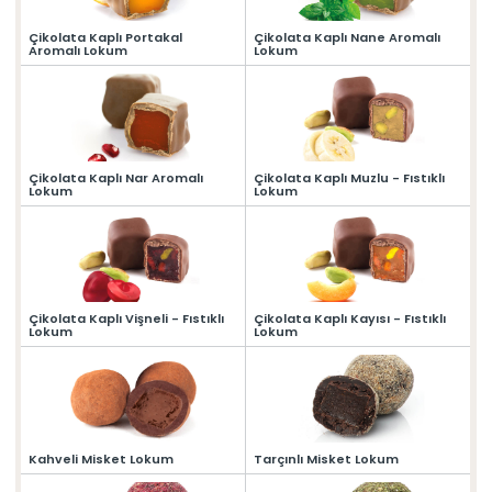
» Çeşnili Kesme Lokumlar
Special Paketli Lokumlar
» Geleneksel Lokumlar
Geleneksel Paketli Lokumlar
Çikolata Kaplı Portakal
Çikolata Kaplı Nane Aromalı
Aromalı Lokum
Lokum
» Sarma Lokumlar
Tüm Ürünler
» Çikolata Kaplı Lokumlar
» Şerit Lokumlar
ÖZSAFALAR
ŞEKERLEME
» Cezeryeler
» Special Lokumlar
Hakkımızda
» Sucuk Lokumlar
Çikolata Kaplı Nar Aromalı
Çikolata Kaplı Muzlu - Fıstıklı
Üretim Serüveni
Lokum
Lokum
» Special Paketli Lokumlar
Kalite Politikamız
» Geleneksel Paketli Lokumlar
Mağazalarımız
Kurumsal
Foto Galeri
» Hakkımızda
Kariyer
» Üretim Serüveni
Çikolata Kaplı Vişneli - Fıstıklı
Çikolata Kaplı Kayısı - Fıstıklı
» Kalite Politikamız
İletişim
Lokum
Lokum
» İnsan Kaynakları
» Mağazalarımız
» İstanbul
» Konya
MULTIMEDYA
» Online Katalog
» Foto Galeri
Kahveli Misket Lokum
Tarçınlı Misket Lokum
Bize Ulaşın
» İleitşim Bilgilerimiz