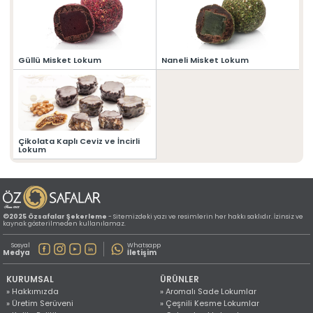
» Konum Bilgilerimiz
Tüm hakkı saklıdır. Sitemizde kullanılan tüm içerik ve görseller
©2025 Özsafalar Şekerleme'ye ait olup izinsiz kullanımı hukuki yaptırıma tabidir.
Güllü Misket Lokum
Naneli Misket Lokum
Çikolata Kaplı Ceviz ve İncirli
Lokum
©2025 Özsafalar Şekerleme
- Sitemizdeki yazı ve resimlerin her hakkı saklıdır. İzinsiz ve
kaynak gösterilmeden kullanılamaz.
Sosyal
Whatsapp
Medya
İletişim
KURUMSAL
ÜRÜNLER
» Hakkımızda
» Aromalı Sade Lokumlar
» Üretim Serüveni
» Çeşnili Kesme Lokumlar