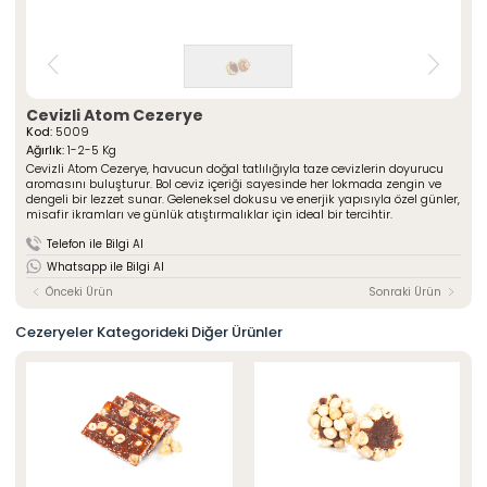
» Çeşnili Kesme Lokumlar
Special Paketli Lokumlar
» Geleneksel Lokumlar
Geleneksel Paketli Lokumlar
» Sarma Lokumlar
Tüm Ürünler
» Çikolata Kaplı Lokumlar
» Şerit Lokumlar
ÖZSAFALAR
Cevizli Atom Cezerye
ŞEKERLEME
» Cezeryeler
Kod:
5009
Ağırlık:
1-2-5 Kg
» Special Lokumlar
Hakkımızda
Cevizli Atom Cezerye, havucun doğal tatlılığıyla taze cevizlerin doyurucu
» Sucuk Lokumlar
aromasını buluşturur. Bol ceviz içeriği sayesinde her lokmada zengin ve
Üretim Serüveni
» Special Paketli Lokumlar
dengeli bir lezzet sunar. Geleneksel dokusu ve enerjik yapısıyla özel günler,
Kalite Politikamız
misafir ikramları ve günlük atıştırmalıklar için ideal bir tercihtir.
» Geleneksel Paketli Lokumlar
Mağazalarımız
Telefon ile Bilgi Al
Kurumsal
Whatsapp ile Bilgi Al
Foto Galeri
» Hakkımızda
Önceki Ürün
Sonraki Ürün
Kariyer
» Üretim Serüveni
» Kalite Politikamız
İletişim
Cezeryeler Kategorideki Diğer Ürünler
» İnsan Kaynakları
» Mağazalarımız
» İstanbul
» Konya
MULTIMEDYA
» Online Katalog
» Foto Galeri
Bize Ulaşın
» İleitşim Bilgilerimiz