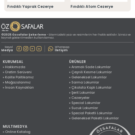
» Konum Bilgilerimiz
Fındıklı Yaprak Cezerye
Fındıklı Atom Cezerye
Tüm hakkı saklıdır. Sitemizde kullanılan tüm içerik ve görseller
©2025 Özsafalar Şekerleme'ye ait olup izinsiz kullanımı hukuki yaptırıma tabidir.
©2025 Özsafalar Şekerleme
- Sitemizdeki yazı ve resimlerin her hakkı saklıdır. İzinsiz ve
kaynak gösterilmeden kullanılamaz.
Sosyal
Whatsapp
Medya
İletişim
KURUMSAL
ÜRÜNLER
» Hakkımızda
» Aromalı Sade Lokumlar
» Üretim Serüveni
» Çeşnili Kesme Lokumlar
» Kalite Politikamız
» Geleneksel Lokumlar
» Mağazalarımız
» Sarma Lokumlar
» İnsan Kaynakları
» Çikolata Kaplı Lokumlar
» Şerit Lokumlar
» Cezeryeler
» Special Lokumlar
» Sucuk Lokumlar
» Special Paketli Lokumlar
» Geleneksel Paketli Lokumlar
MULTIMEDYA
» Online Katalog