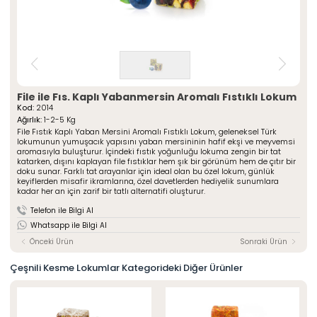
» Çeşnili Kesme Lokumlar
Special Paketli Lokumlar
» Geleneksel Lokumlar
Geleneksel Paketli Lokumlar
» Sarma Lokumlar
Tüm Ürünler
» Çikolata Kaplı Lokumlar
» Şerit Lokumlar
ÖZSAFALAR
ŞEKERLEME
» Cezeryeler
File ile Fıs. Kaplı Yabanmersin Aromalı Fıstıklı Lokum
» Special Lokumlar
Hakkımızda
Kod:
2014
» Sucuk Lokumlar
Ağırlık:
Üretim Serüveni
1-2-5 Kg
» Special Paketli Lokumlar
File Fıstık Kaplı Yaban Mersini Aromalı Fıstıklı Lokum, geleneksel Türk
Kalite Politikamız
lokumunun yumuşacık yapısını yaban mersininin hafif ekşi ve meyvemsi
» Geleneksel Paketli Lokumlar
aromasıyla buluşturur. İçindeki fıstık yoğunluğu lokuma zengin bir tat
Mağazalarımız
katarken, dışını kaplayan file fıstıklar hem şık bir görünüm hem de çıtır bir
doku sunar. Farklı tat arayanlar için ideal olan bu özel lokum, günlük
Kurumsal
Foto Galeri
keyiflerden misafir ikramlarına, özel davetlerden hediyelik sunumlara
» Hakkımızda
kadar her an için zarif bir tatlı alternatifi oluşturur.
Kariyer
» Üretim Serüveni
» Kalite Politikamız
Telefon ile Bilgi Al
İletişim
» İnsan Kaynakları
Whatsapp ile Bilgi Al
» Mağazalarımız
» İstanbul
Önceki Ürün
Sonraki Ürün
» Konya
MULTIMEDYA
Çeşnili Kesme Lokumlar Kategorideki Diğer Ürünler
» Online Katalog
» Foto Galeri
Bize Ulaşın
» İleitşim Bilgilerimiz