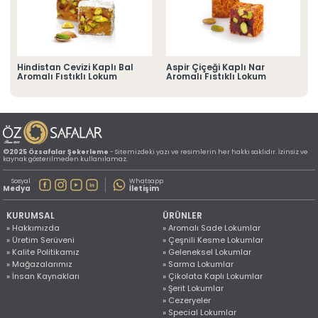
» Konum Bilgilerimiz
Tüm hakkı saklıdır. Sitemizde kullanılan tüm içerik ve görseller
©2025 Özsafalar Şekerleme'ye ait olup izinsiz kullanımı hukuki yaptırıma tabidir.
Hindistan Cevizi Kaplı Bal
Aspir Çiçeği Kaplı Nar
Aromalı Fıstıklı Lokum
Aromalı Fıstıklı Lokum
©2025 Özsafalar Şekerleme
- Sitemizdeki yazı ve resimlerin her hakkı saklıdır. İzinsiz ve
kaynak gösterilmeden kullanılamaz.
Sosyal
Whatsapp
Medya
İletişim
KURUMSAL
ÜRÜNLER
» Hakkımızda
» Aromalı Sade Lokumlar
» Üretim Serüveni
» Çeşnili Kesme Lokumlar
» Kalite Politikamız
» Geleneksel Lokumlar
» Mağazalarımız
» Sarma Lokumlar
» İnsan Kaynakları
» Çikolata Kaplı Lokumlar
» Şerit Lokumlar
» Cezeryeler
» Special Lokumlar