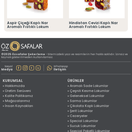
» Konum Bilgilerimiz
Tüm hakkı saklıdır. Sitemizde kullanılan tüm içerik ve görseller
©2025 Özsafalar Şekerleme'ye ait olup izinsiz kullanımı hukuki yaptırıma tabidir.
Aspir Çiçeği Kaplı Nar
Hindistan Cevizi Kaplı Nar
Aromalı Fıstıklı Lokum
Aromalı Fıstıklı Lokum
©2025 Özsafalar Şekerleme
- Sitemizdeki yazı ve resimlerin her hakkı saklıdır. İzinsiz ve
kaynak gösterilmeden kullanılamaz.
Sosyal
Whatsapp
Medya
İletişim
KURUMSAL
ÜRÜNLER
» Hakkımızda
» Aromalı Sade Lokumlar
» Üretim Serüveni
» Çeşnili Kesme Lokumlar
» Kalite Politikamız
» Geleneksel Lokumlar
» Mağazalarımız
» Sarma Lokumlar
» İnsan Kaynakları
» Çikolata Kaplı Lokumlar
» Şerit Lokumlar
» Cezeryeler
» Special Lokumlar
» Sucuk Lokumlar
» Special Paketli Lokumlar