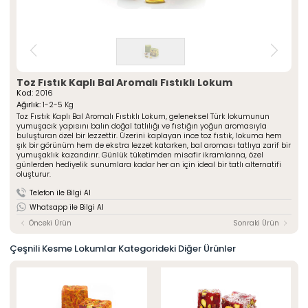
» Çeşnili Kesme Lokumlar
Special Paketli Lokumlar
» Geleneksel Lokumlar
Geleneksel Paketli Lokumlar
» Sarma Lokumlar
Tüm Ürünler
» Çikolata Kaplı Lokumlar
» Şerit Lokumlar
ÖZSAFALAR
ŞEKERLEME
» Cezeryeler
Toz Fıstık Kaplı Bal Aromalı Fıstıklı Lokum
Kod:
2016
» Special Lokumlar
Hakkımızda
Ağırlık:
1-2-5 Kg
» Sucuk Lokumlar
Toz Fıstık Kaplı Bal Aromalı Fıstıklı Lokum, geleneksel Türk lokumunun
Üretim Serüveni
» Special Paketli Lokumlar
yumuşacık yapısını balın doğal tatlılığı ve fıstığın yoğun aromasıyla
Kalite Politikamız
buluşturan özel bir lezzettir. Üzerini kaplayan ince toz fıstık, lokuma hem
» Geleneksel Paketli Lokumlar
şık bir görünüm hem de ekstra lezzet katarken, bal aroması tatlıya zarif bir
Mağazalarımız
yumuşaklık kazandırır. Günlük tüketimden misafir ikramlarına, özel
günlerden hediyelik sunumlara kadar her an için ideal bir tatlı alternatifi
Kurumsal
Foto Galeri
oluşturur.
» Hakkımızda
Kariyer
» Üretim Serüveni
Telefon ile Bilgi Al
» Kalite Politikamız
İletişim
Whatsapp ile Bilgi Al
» İnsan Kaynakları
» Mağazalarımız
Önceki Ürün
Sonraki Ürün
» İstanbul
» Konya
Çeşnili Kesme Lokumlar Kategorideki Diğer Ürünler
MULTIMEDYA
» Online Katalog
» Foto Galeri
Bize Ulaşın
» İleitşim Bilgilerimiz