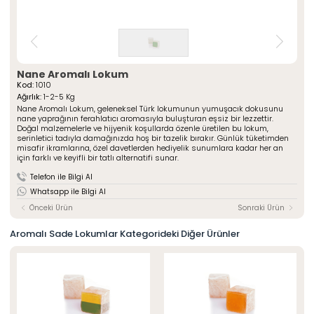
» Çeşnili Kesme Lokumlar
Special Paketli Lokumlar
» Geleneksel Lokumlar
Geleneksel Paketli Lokumlar
» Sarma Lokumlar
Tüm Ürünler
» Çikolata Kaplı Lokumlar
» Şerit Lokumlar
ÖZSAFALAR
Nane Aromalı Lokum
ŞEKERLEME
» Cezeryeler
Kod:
1010
Ağırlık:
1-2-5 Kg
» Special Lokumlar
Hakkımızda
Nane Aromalı Lokum, geleneksel Türk lokumunun yumuşacık dokusunu
» Sucuk Lokumlar
nane yaprağının ferahlatıcı aromasıyla buluşturan eşsiz bir lezzettir.
Üretim Serüveni
» Special Paketli Lokumlar
Doğal malzemelerle ve hijyenik koşullarda özenle üretilen bu lokum,
Kalite Politikamız
serinletici tadıyla damağınızda hoş bir tazelik bırakır. Günlük tüketimden
» Geleneksel Paketli Lokumlar
misafir ikramlarına, özel davetlerden hediyelik sunumlara kadar her an
Mağazalarımız
için farklı ve keyifli bir tatlı alternatifi sunar.
Kurumsal
Foto Galeri
Telefon ile Bilgi Al
» Hakkımızda
Kariyer
Whatsapp ile Bilgi Al
» Üretim Serüveni
» Kalite Politikamız
Önceki Ürün
Sonraki Ürün
İletişim
» İnsan Kaynakları
» Mağazalarımız
Aromalı Sade Lokumlar Kategorideki Diğer Ürünler
» İstanbul
» Konya
MULTIMEDYA
» Online Katalog
» Foto Galeri
Bize Ulaşın
» İleitşim Bilgilerimiz