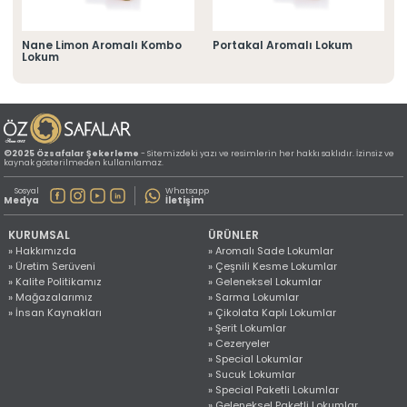
» Konum Bilgilerimiz
Tüm hakkı saklıdır. Sitemizde kullanılan tüm içerik ve görseller
©2025 Özsafalar Şekerleme'ye ait olup izinsiz kullanımı hukuki yaptırıma tabidir.
Nane Limon Aromalı Kombo
Portakal Aromalı Lokum
Lokum
©2025 Özsafalar Şekerleme
- Sitemizdeki yazı ve resimlerin her hakkı saklıdır. İzinsiz ve
kaynak gösterilmeden kullanılamaz.
Sosyal
Whatsapp
Medya
İletişim
KURUMSAL
ÜRÜNLER
» Hakkımızda
» Aromalı Sade Lokumlar
» Üretim Serüveni
» Çeşnili Kesme Lokumlar
» Kalite Politikamız
» Geleneksel Lokumlar
» Mağazalarımız
» Sarma Lokumlar
» İnsan Kaynakları
» Çikolata Kaplı Lokumlar
» Şerit Lokumlar
» Cezeryeler
» Special Lokumlar
» Sucuk Lokumlar
» Special Paketli Lokumlar
» Geleneksel Paketli Lokumlar