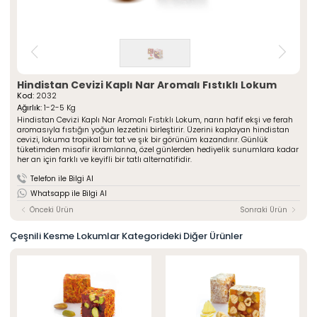
» Çeşnili Kesme Lokumlar
Special Paketli Lokumlar
» Geleneksel Lokumlar
Geleneksel Paketli Lokumlar
» Sarma Lokumlar
Tüm Ürünler
» Çikolata Kaplı Lokumlar
» Şerit Lokumlar
ÖZSAFALAR
ŞEKERLEME
» Cezeryeler
Hindistan Cevizi Kaplı Nar Aromalı Fıstıklı Lokum
Kod:
2032
» Special Lokumlar
Hakkımızda
Ağırlık:
1-2-5 Kg
» Sucuk Lokumlar
Hindistan Cevizi Kaplı Nar Aromalı Fıstıklı Lokum, narın hafif ekşi ve ferah
Üretim Serüveni
» Special Paketli Lokumlar
aromasıyla fıstığın yoğun lezzetini birleştirir. Üzerini kaplayan hindistan
Kalite Politikamız
cevizi, lokuma tropikal bir tat ve şık bir görünüm kazandırır. Günlük
» Geleneksel Paketli Lokumlar
tüketimden misafir ikramlarına, özel günlerden hediyelik sunumlara kadar
Mağazalarımız
her an için farklı ve keyifli bir tatlı alternatifidir.
Kurumsal
Foto Galeri
Telefon ile Bilgi Al
» Hakkımızda
Kariyer
Whatsapp ile Bilgi Al
» Üretim Serüveni
» Kalite Politikamız
Önceki Ürün
Sonraki Ürün
İletişim
» İnsan Kaynakları
» Mağazalarımız
Çeşnili Kesme Lokumlar Kategorideki Diğer Ürünler
» İstanbul
» Konya
MULTIMEDYA
» Online Katalog
» Foto Galeri
Bize Ulaşın
» İleitşim Bilgilerimiz