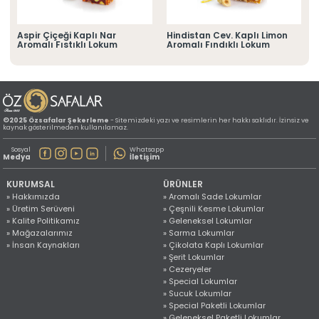
» Konum Bilgilerimiz
Tüm hakkı saklıdır. Sitemizde kullanılan tüm içerik ve görseller
©2025 Özsafalar Şekerleme'ye ait olup izinsiz kullanımı hukuki yaptırıma tabidir.
Aspir Çiçeği Kaplı Nar
Hindistan Cev. Kaplı Limon
Aromalı Fıstıklı Lokum
Aromalı Fındıklı Lokum
©2025 Özsafalar Şekerleme
- Sitemizdeki yazı ve resimlerin her hakkı saklıdır. İzinsiz ve
kaynak gösterilmeden kullanılamaz.
Sosyal
Whatsapp
Medya
İletişim
KURUMSAL
ÜRÜNLER
» Hakkımızda
» Aromalı Sade Lokumlar
» Üretim Serüveni
» Çeşnili Kesme Lokumlar
» Kalite Politikamız
» Geleneksel Lokumlar
» Mağazalarımız
» Sarma Lokumlar
» İnsan Kaynakları
» Çikolata Kaplı Lokumlar
» Şerit Lokumlar
» Cezeryeler
» Special Lokumlar
» Sucuk Lokumlar
» Special Paketli Lokumlar
» Geleneksel Paketli Lokumlar