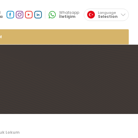
×
l
Whatsapp
Language
a
İletişim
Selection
English
Sosyal
Medya
Özsafalar
Konum
M
r
de Lokumlar
me Lokumlar
 Lokumlar
mlar
plı Lokumlar
ar
umlar
ucuk Lokum
mlar