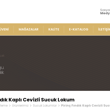
Sosya
Medy
ÜVENİ
MAĞAZALAR
KALİTE
E-KATALOG
İLETİŞİ
Ürünlerimiz
Lokumla
» Aromalı Sa
iz
» Çeşnili Kes
Lokumlar
u.
» Geleneksel
ık.
e Lokumlar
» Sarma Loku
» Çikolata Ka
me Lokumlar
» Şerit Lokuml
Lokumlar
» Cezeryeler
mlar
ndık Kaplı Cevizli Sucuk Lokum
» Special Lok
plı Lokumlar
rleme
Ürünlerimiz
Sucuk Lokumlar
Pirinç Fındık Kaplı Cevizli S
» Sucuk Loku