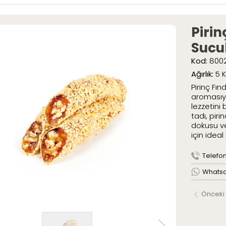
ar
» Special Pak
» Geleneksel 
Pirin
umlar
Sucu
mlar
Kod:
800
tli Lokumlar
.
Ağırlık:
5 
aketli Lokumlar
Pirinç Fın
r
aromasıyl
lezzetini
tadı, piri
dokusu ve
AR
için ideal
ME
ızda
Telefon 
Serüveni
Whatsap
Politikamız
Önceki
larımız
leri