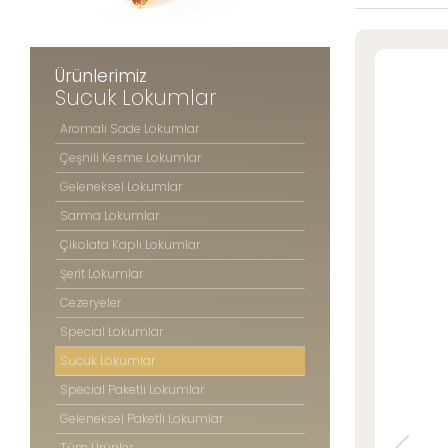
Şerit Lokuml
» Konum Bilgilerimiz
Cezeryeler
Special Lok
Ürünlerimiz
Sucuk Loku
Sucuk Lokumlar
Tüm hakkı saklıdır. Sitemizde kullanılan tüm içerik ve görseller
Special Pake
©2025 Özsafalar Şekerleme'ye ait olup izinsiz kullanımı hukuki yaptırıma tabidir
Aromalı Sade Lokumlar
Geleneksel P
Çeşnili Kesme Lokumlar
Tüm Ürünle
Geleneksel Lokumlar
Sarma Lokumlar
Çikolata Kaplı Lokumlar
ÖZSAFAL
ŞEKERLE
Şerit Lokumlar
Cezeryeler
Hakkım
Special Lokumlar
Üretim 
Kalite 
Sucuk Lokumlar
Mağaza
Special Paketli Lokumlar
Foto Ga
Geleneksel Paketli Lokumlar
Kariyer
Tüm Ürünler