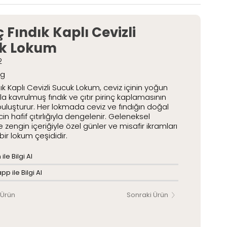
etli Lokumlar
Paketli Lokumlar
ç Fındık Kaplı Cevizli
k Lokum
2
Kg
dık Kaplı Cevizli Sucuk Lokum, ceviz içinin yoğun
a kavrulmuş fındık ve çıtır pirinç kaplamasının
 buluşturur. Her lokmada ceviz ve fındığın doğal
ncin hafif çıtırlığıyla dengelenir. Geleneksel
 zengin içeriğiyle özel günler ve misafir ikramları
 bir lokum çeşididir.
ile Bilgi Al
p ile Bilgi Al
 Ürün
Sonraki Ürün