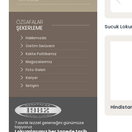
İletişim
ÖZSAFALAR
Sucuk Lokum
ŞEKERLEME
Hakkımızda
Üretim Serüveni
Kalite Politikamız
Mağazalarımız
Foto Galeri
Kariyer
İletişim
ıstık Kaplı Cevizli Sucuk Lokum
Hindistan
7 asırlık lezzet geleneğini günümüze
taşıyoruz.
Lokumlarımız her tanede tarih,