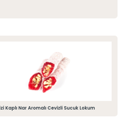
izi Kaplı Nar Aromalı Cevizli Sucuk Lokum
Sus