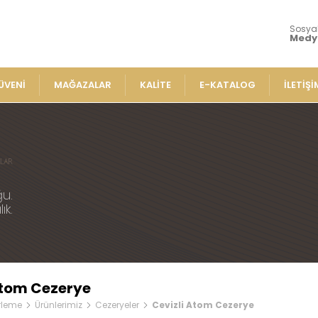
Sosya
Medy
ÜVENİ
MAĞAZALAR
KALİTE
E-KATALOG
İLETİŞİ
Ürünlerimiz
Lokumla
» Aromalı Sa
iz
» Çeşnili Kes
ler
u.
» Geleneksel
ık.
e Lokumlar
» Sarma Loku
» Çikolata Ka
me Lokumlar
» Şerit Lokuml
Lokumlar
» Cezeryeler
mlar
Atom Cezerye
» Special Lok
plı Lokumlar
rleme
Ürünlerimiz
Cezeryeler
Cevizli Atom Cezerye
» Sucuk Loku