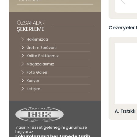
İletişim
ÖZSAFALAR
Cezeryeler 
ŞEKERLEME
Hakkımızda
Üretim Serüveni
Kalite Politikamız
Mağazalarımız
Foto Galeri
Kariyer
İletişim
om Cezerye
A. Fıstık
7 asırlık lezzet geleneğini günümüze
taşıyoruz.
Lokumlarımız her tanede tarih,