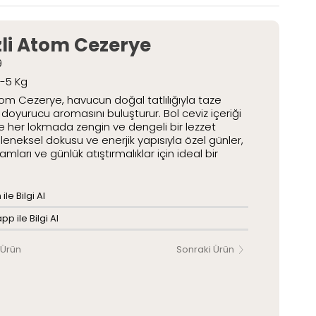
etli Lokumlar
Paketli Lokumlar
zli Atom Cezerye
9
2-5 Kg
tom Cezerye, havucun doğal tatlılığıyla taze
n doyurucu aromasını buluşturur. Bol ceviz içeriği
 her lokmada zengin ve dengeli bir lezzet
leneksel dokusu ve enerjik yapısıyla özel günler,
ramları ve günlük atıştırmalıklar için ideal bir
ile Bilgi Al
p ile Bilgi Al
 Ürün
Sonraki Ürün