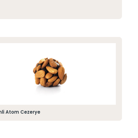
li Atom Cezerye
A. F