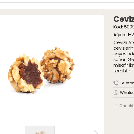
ar
» Special Pak
» Geleneksel 
Cevi
umlar
Kod:
500
mlar
Ağırlık:
1-
tli Lokumlar
.
Cevizli A
aketli Lokumlar
cevizleri
r
sayesinde
sunar. Ge
misafir ik
tercihtir.
AR
ME
Telefon 
ızda
Whatsap
Serüveni
Önceki
Politikamız
larımız
leri