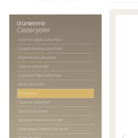
Şerit Lokuml
» Konum Bilgilerimiz
Cezeryeler
Special Lok
Ürünlerimiz
Sucuk Loku
Cezeryeler
Tüm hakkı saklıdır. Sitemizde kullanılan tüm içerik ve görseller
Special Pake
©2025 Özsafalar Şekerleme'ye ait olup izinsiz kullanımı hukuki yaptırıma tabidir
Aromalı Sade Lokumlar
Geleneksel P
Çeşnili Kesme Lokumlar
Tüm Ürünle
Geleneksel Lokumlar
Sarma Lokumlar
Çikolata Kaplı Lokumlar
ÖZSAFAL
ŞEKERLE
Şerit Lokumlar
Cezeryeler
Hakkım
Special Lokumlar
Üretim 
Kalite 
Sucuk Lokumlar
Mağaza
Special Paketli Lokumlar
Foto Ga
Geleneksel Paketli Lokumlar
Kariyer
Tüm Ürünler