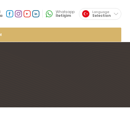
×
l
Whatsapp
Language
a
İletişim
Selection
English
Sosyal
Medya
Özsafalar
Konum
M
r
de Lokumlar
me Lokumlar
 Lokumlar
mlar
plı Lokumlar
ar
umlar
mlar