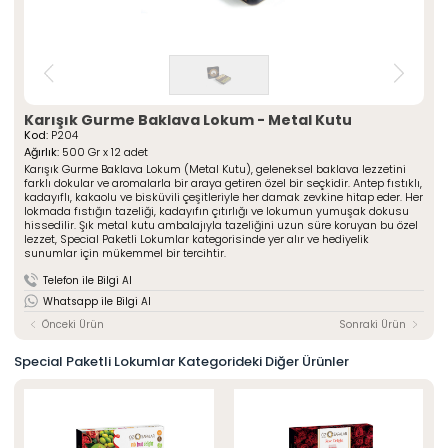
» Çeşnili Kesme Lokumlar
Special Paketli Lokumlar
» Geleneksel Lokumlar
Geleneksel Paketli Lokumlar
» Sarma Lokumlar
Tüm Ürünler
» Çikolata Kaplı Lokumlar
» Şerit Lokumlar
ÖZSAFALAR
ŞEKERLEME
» Cezeryeler
Karışık Gurme Baklava Lokum - Metal Kutu
Kod:
P204
» Special Lokumlar
Hakkımızda
Ağırlık:
500 Gr x 12 adet
» Sucuk Lokumlar
Karışık Gurme Baklava Lokum (Metal Kutu), geleneksel baklava lezzetini
Üretim Serüveni
» Special Paketli Lokumlar
farklı dokular ve aromalarla bir araya getiren özel bir seçkidir. Antep fıstıklı,
Kalite Politikamız
kadayıflı, kakaolu ve bisküvili çeşitleriyle her damak zevkine hitap eder. Her
» Geleneksel Paketli Lokumlar
lokmada fıstığın tazeliği, kadayıfın çıtırlığı ve lokumun yumuşak dokusu
Mağazalarımız
hissedilir. Şık metal kutu ambalajıyla tazeliğini uzun süre koruyan bu özel
lezzet, Special Paketli Lokumlar kategorisinde yer alır ve hediyelik
Kurumsal
Foto Galeri
sunumlar için mükemmel bir tercihtir.
» Hakkımızda
Kariyer
» Üretim Serüveni
Telefon ile Bilgi Al
» Kalite Politikamız
İletişim
Whatsapp ile Bilgi Al
» İnsan Kaynakları
» Mağazalarımız
Önceki Ürün
Sonraki Ürün
» İstanbul
» Konya
Special Paketli Lokumlar Kategorideki Diğer Ürünler
MULTIMEDYA
» Online Katalog
» Foto Galeri
Bize Ulaşın
» İleitşim Bilgilerimiz