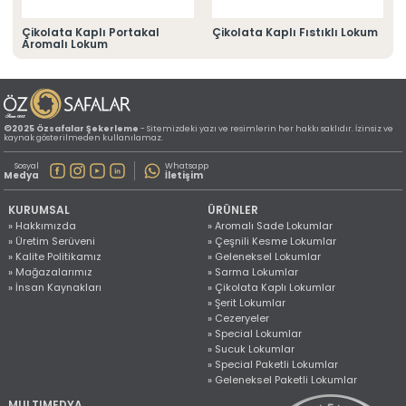
» Konum Bilgilerimiz
Tüm hakkı saklıdır. Sitemizde kullanılan tüm içerik ve görseller
Çikolata Kaplı Portakal
Çikolata Kaplı Fıstıklı Lokum
©2025 Özsafalar Şekerleme'ye ait olup izinsiz kullanımı hukuki yaptırıma tabidir.
Aromalı Lokum
©2025 Özsafalar Şekerleme
- Sitemizdeki yazı ve resimlerin her hakkı saklıdır. İzinsiz ve
kaynak gösterilmeden kullanılamaz.
Sosyal
Whatsapp
Medya
İletişim
KURUMSAL
ÜRÜNLER
» Hakkımızda
» Aromalı Sade Lokumlar
» Üretim Serüveni
» Çeşnili Kesme Lokumlar
» Kalite Politikamız
» Geleneksel Lokumlar
» Mağazalarımız
» Sarma Lokumlar
» İnsan Kaynakları
» Çikolata Kaplı Lokumlar
» Şerit Lokumlar
» Cezeryeler
» Special Lokumlar
» Sucuk Lokumlar
» Special Paketli Lokumlar
» Geleneksel Paketli Lokumlar
MULTIMEDYA