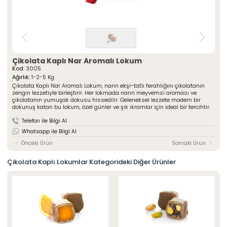
» Çeşnili Kesme Lokumlar
Special Paketli Lokumlar
» Geleneksel Lokumlar
Geleneksel Paketli Lokumlar
» Sarma Lokumlar
Tüm Ürünler
» Çikolata Kaplı Lokumlar
» Şerit Lokumlar
ÖZSAFALAR
ŞEKERLEME
» Cezeryeler
Çikolata Kaplı Nar Aromalı Lokum
Kod:
3005
» Special Lokumlar
Hakkımızda
Ağırlık:
1-2-5 Kg
» Sucuk Lokumlar
Çikolata Kaplı Nar Aromalı Lokum, narın ekşi-tatlı ferahlığını çikolatanın
Üretim Serüveni
» Special Paketli Lokumlar
zengin lezzetiyle birleştirir. Her lokmada narın meyvemsi aroması ve
Kalite Politikamız
çikolatanın yumuşak dokusu hissedilir. Geleneksel lezzete modern bir
» Geleneksel Paketli Lokumlar
dokunuş katan bu lokum, özel günler ve şık ikramlar için ideal bir tercihtir.
Mağazalarımız
Telefon ile Bilgi Al
Kurumsal
Foto Galeri
Whatsapp ile Bilgi Al
» Hakkımızda
Kariyer
» Üretim Serüveni
Önceki Ürün
Sonraki Ürün
» Kalite Politikamız
İletişim
» İnsan Kaynakları
Çikolata Kaplı Lokumlar Kategorideki Diğer Ürünler
» Mağazalarımız
» İstanbul
» Konya
MULTIMEDYA
» Online Katalog
» Foto Galeri
Bize Ulaşın
» İleitşim Bilgilerimiz