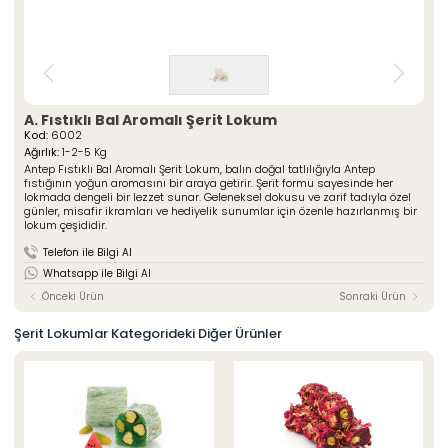
» Çeşnili Kesme Lokumlar
Special Paketli Lokumlar
» Geleneksel Lokumlar
Geleneksel Paketli Lokumlar
» Sarma Lokumlar
Tüm Ürünler
» Çikolata Kaplı Lokumlar
» Şerit Lokumlar
ÖZSAFALAR
ŞEKERLEME
» Cezeryeler
A. Fıstıklı Bal Aromalı Şerit Lokum
Kod:
6002
» Special Lokumlar
Hakkımızda
Ağırlık:
1-2-5 Kg
» Sucuk Lokumlar
Antep Fıstıklı Bal Aromalı Şerit Lokum, balın doğal tatlılığıyla Antep
Üretim Serüveni
» Special Paketli Lokumlar
fıstığının yoğun aromasını bir araya getirir. Şerit formu sayesinde her
Kalite Politikamız
lokmada dengeli bir lezzet sunar. Geleneksel dokusu ve zarif tadıyla özel
» Geleneksel Paketli Lokumlar
günler, misafir ikramları ve hediyelik sunumlar için özenle hazırlanmış bir
Mağazalarımız
lokum çeşididir.
Kurumsal
Foto Galeri
Telefon ile Bilgi Al
» Hakkımızda
Kariyer
Whatsapp ile Bilgi Al
» Üretim Serüveni
» Kalite Politikamız
Önceki Ürün
Sonraki Ürün
İletişim
» İnsan Kaynakları
» Mağazalarımız
Şerit Lokumlar Kategorideki Diğer Ürünler
» İstanbul
» Konya
MULTIMEDYA
» Online Katalog
» Foto Galeri
Bize Ulaşın
» İleitşim Bilgilerimiz