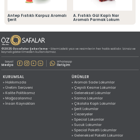
» Konum Bilgilerimiz
Tüm hakkı saklıdır. Sitemizde kullanılan tüm içerik ve görseller
©2025 Özsafalar Şekerleme'ye ait olup izinsiz kullanımı hukuki yaptırıma tabidir.
Antep Fıstıklı Karpuz Aromalı
A. Fıstıklı Gül Kaplı Nar
Şerit
Aromalı Parmak Lokum
©2025 Özsafalar Şekerleme
- Sitemizdeki yazı ve resimlerin her hakkı saklıdır. İzinsiz ve
kaynak gösterilmeden kullanılamaz.
Sosyal
Whatsapp
Medya
İletişim
KURUMSAL
ÜRÜNLER
» Hakkımızda
» Aromalı Sade Lokumlar
» Üretim Serüveni
» Çeşnili Kesme Lokumlar
» Kalite Politikamız
» Geleneksel Lokumlar
» Mağazalarımız
» Sarma Lokumlar
» İnsan Kaynakları
» Çikolata Kaplı Lokumlar
» Şerit Lokumlar
» Cezeryeler
» Special Lokumlar
» Sucuk Lokumlar
» Special Paketli Lokumlar
» Geleneksel Paketli Lokumlar