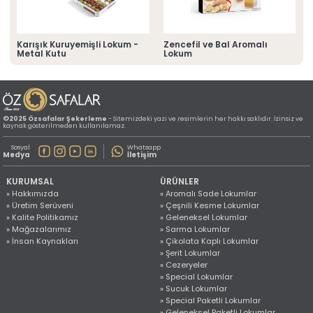
» Konum Bilgilerimiz
Tüm hakkı saklıdır. Sitemizde kullanılan tüm içerik ve görseller
©2025 Özsafalar Şekerleme'ye ait olup izinsiz kullanımı hukuki yaptırıma tabidir.
Karışık Kuruyemişli Lokum -
Zencefil ve Bal Aromalı
Metal Kutu
Lokum
©2025 Özsafalar Şekerleme
- Sitemizdeki yazı ve resimlerin her hakkı saklıdır. İzinsiz ve
kaynak gösterilmeden kullanılamaz.
Sosyal
Whatsapp
Medya
İletişim
KURUMSAL
ÜRÜNLER
» Hakkımızda
» Aromalı Sade Lokumlar
» Üretim Serüveni
» Çeşnili Kesme Lokumlar
» Kalite Politikamız
» Geleneksel Lokumlar
» Mağazalarımız
» Sarma Lokumlar
» İnsan Kaynakları
» Çikolata Kaplı Lokumlar
» Şerit Lokumlar
» Cezeryeler
» Special Lokumlar
» Sucuk Lokumlar
» Special Paketli Lokumlar
» Geleneksel Paketli Lokumlar