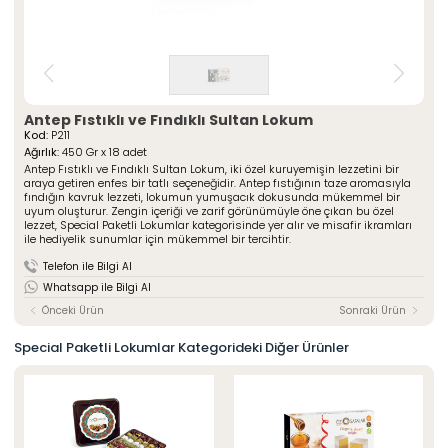
» Çeşnili Kesme Lokumlar
Special Paketli Lokumlar
» Geleneksel Lokumlar
Geleneksel Paketli Lokumlar
» Sarma Lokumlar
Tüm Ürünler
» Çikolata Kaplı Lokumlar
» Şerit Lokumlar
ÖZSAFALAR
ŞEKERLEME
» Cezeryeler
Antep Fıstıklı ve Fındıklı Sultan Lokum
Kod:
P211
» Special Lokumlar
Hakkımızda
Ağırlık:
450 Gr x 18 adet
» Sucuk Lokumlar
Antep Fıstıklı ve Fındıklı Sultan Lokum, iki özel kuruyemişin lezzetini bir
Üretim Serüveni
» Special Paketli Lokumlar
araya getiren enfes bir tatlı seçeneğidir. Antep fıstığının taze aromasıyla
Kalite Politikamız
fındığın kavruk lezzeti, lokumun yumuşacık dokusunda mükemmel bir
» Geleneksel Paketli Lokumlar
uyum oluşturur. Zengin içeriği ve zarif görünümüyle öne çıkan bu özel
Mağazalarımız
lezzet, Special Paketli Lokumlar kategorisinde yer alır ve misafir ikramları
ile hediyelik sunumlar için mükemmel bir tercihtir.
Kurumsal
Foto Galeri
» Hakkımızda
Telefon ile Bilgi Al
Kariyer
» Üretim Serüveni
Whatsapp ile Bilgi Al
» Kalite Politikamız
İletişim
» İnsan Kaynakları
Önceki Ürün
Sonraki Ürün
» Mağazalarımız
» İstanbul
Special Paketli Lokumlar Kategorideki Diğer Ürünler
» Konya
MULTIMEDYA
» Online Katalog
» Foto Galeri
Bize Ulaşın
» İleitşim Bilgilerimiz