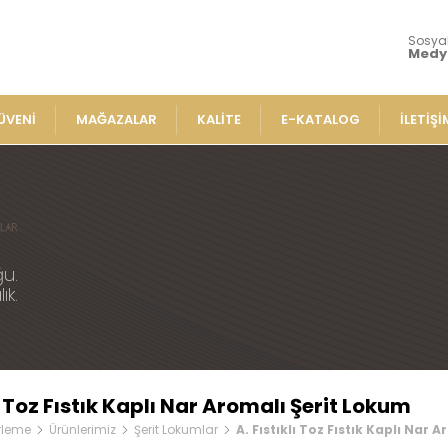
Sosya
Medy
ÜVENİ
MAĞAZALAR
KALİTE
E-KATALOG
İLETİŞİ
Ürünlerimiz
Lokumla
» Aromalı Sa
iz
» Çeşnili Kes
okumlar
u.
» Geleneksel
ık.
e Lokumlar
» Sarma Loku
» Çikolata Ka
me Lokumlar
» Şerit Lokuml
Lokumlar
» Cezeryeler
mlar
lı Toz Fıstık Kaplı Nar Aromalı Şerit Lokum
» Special Lok
plı Lokumlar
rleme
Ürünlerimiz
Şerit Lokumlar
A. Fıstıklı Toz Fıstık Kaplı Nar
» Sucuk Loku