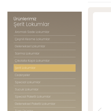
Şerit Lokuml
» Konum Bilgilerimiz
Cezeryeler
Special Lok
Ürünlerimiz
Sucuk Loku
Şerit Lokumlar
Tüm hakkı saklıdır. Sitemizde kullanılan tüm içerik ve görseller
Special Pake
©2025 Özsafalar Şekerleme'ye ait olup izinsiz kullanımı hukuki yaptırıma tabidir
Aromalı Sade Lokumlar
Geleneksel P
Çeşnili Kesme Lokumlar
Tüm Ürünle
Geleneksel Lokumlar
Sarma Lokumlar
Çikolata Kaplı Lokumlar
ÖZSAFAL
ŞEKERLE
Şerit Lokumlar
Cezeryeler
Hakkım
Special Lokumlar
Üretim 
Kalite 
Sucuk Lokumlar
Mağaza
Special Paketli Lokumlar
Foto Ga
Geleneksel Paketli Lokumlar
Kariyer
Tüm Ürünler