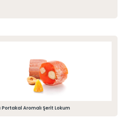
lı Portakal Aromalı Şerit Lokum
Ante