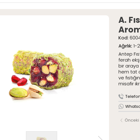
ar
» Special Pak
» Geleneksel 
A. Fı
umlar
Arom
mlar
Kod:
600
tli Lokumlar
.
Ağırlık:
1-
aketli Lokumlar
Antep Fıst
r
ferah ekşi
bir araya
hem tat a
ve fıstığ
AR
misafir ikr
ME
ızda
Telefon 
Serüveni
Whatsap
Politikamız
Önceki
larımız
leri