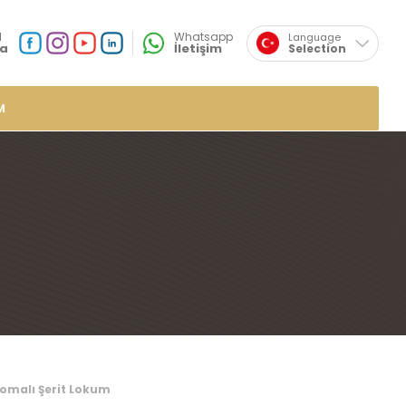
×
l
Whatsapp
Language
a
İletişim
Selection
English
Sosyal
Medya
Özsafalar
Konum
M
r
de Lokumlar
me Lokumlar
 Lokumlar
mlar
plı Lokumlar
ar
umlar
 Aromalı Şerit Lokum
mlar