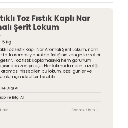
etli Lokumlar
Paketli Lokumlar
stıklı Toz Fıstık Kaplı Nar
alı Şerit Lokum
4
2-5 Kg
ıklı Toz Fıstık Kaplı Nar Aromalı Şerit Lokum, narın
-tatlı aromasıyla Antep fıstığının zengin lezzetini
 getirir. Toz fıstık kaplamasıyla hem görünüm
çısından zenginleşir. Her lokmada narın tazeliği
ın aroması hissedilen bu lokum, özel günler ve
amları için ideal bir tercihtir.
ile Bilgi Al
p ile Bilgi Al
 Ürün
Sonraki Ürün