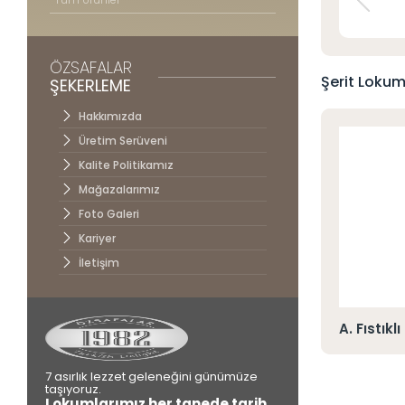
İletişim
ÖZSAFALAR
Şerit Lokum
ŞEKERLEME
Hakkımızda
Üretim Serüveni
Kalite Politikamız
Mağazalarımız
Foto Galeri
Kariyer
İletişim
 Gül Kaplı Nar Aromalı Parmak Lokum
A. Fıstık
7 asırlık lezzet geleneğini günümüze
taşıyoruz.
Lokumlarımız her tanede tarih,