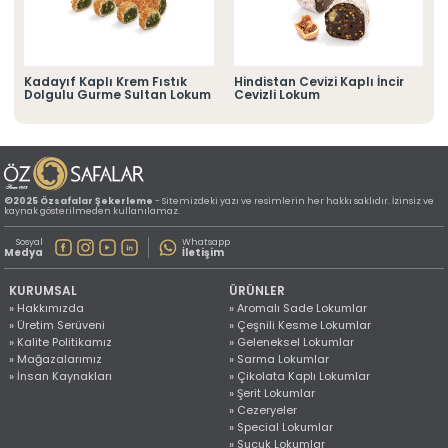
» Konum Bilgilerimiz
Tüm hakkı saklıdır. Sitemizde kullanılan tüm içerik ve görseller
©2025 Özsafalar Şekerleme'ye ait olup izinsiz kullanımı hukuki yaptırıma tabidir.
Kadayıf Kaplı Krem Fıstık
Hindistan Cevizi Kaplı İncir
Dolgulu Gurme Sultan Lokum
Cevizli Lokum
©2025 Özsafalar Şekerleme
- Sitemizdeki yazı ve resimlerin her hakkı saklıdır. İzinsiz ve
kaynak gösterilmeden kullanılamaz.
Sosyal
Whatsapp
Medya
İletişim
KURUMSAL
ÜRÜNLER
» Hakkımızda
» Aromalı Sade Lokumlar
» Üretim Serüveni
» Çeşnili Kesme Lokumlar
» Kalite Politikamız
» Geleneksel Lokumlar
» Mağazalarımız
» Sarma Lokumlar
» İnsan Kaynakları
» Çikolata Kaplı Lokumlar
» Şerit Lokumlar
» Cezeryeler
» Special Lokumlar
» Sucuk Lokumlar