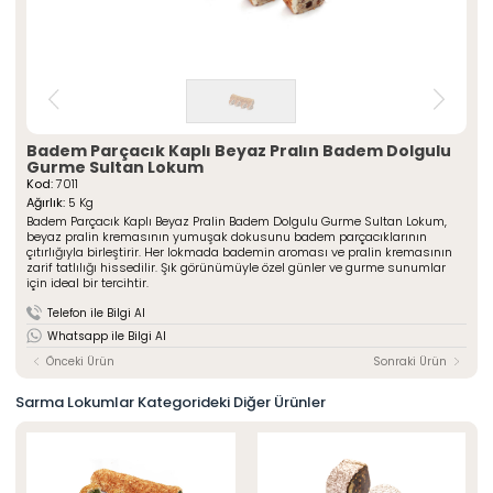
» Çeşnili Kesme Lokumlar
Special Paketli Lokumlar
» Geleneksel Lokumlar
Geleneksel Paketli Lokumlar
» Sarma Lokumlar
Tüm Ürünler
» Çikolata Kaplı Lokumlar
» Şerit Lokumlar
ÖZSAFALAR
ŞEKERLEME
» Cezeryeler
Badem Parçacık Kaplı Beyaz Pralın Badem Dolgulu
» Special Lokumlar
Hakkımızda
Gurme Sultan Lokum
» Sucuk Lokumlar
Kod:
7011
Üretim Serüveni
» Special Paketli Lokumlar
Ağırlık:
5 Kg
Kalite Politikamız
Badem Parçacık Kaplı Beyaz Pralin Badem Dolgulu Gurme Sultan Lokum,
» Geleneksel Paketli Lokumlar
beyaz pralin kremasının yumuşak dokusunu badem parçacıklarının
Mağazalarımız
çıtırlığıyla birleştirir. Her lokmada bademin aroması ve pralin kremasının
Kurumsal
zarif tatlılığı hissedilir. Şık görünümüyle özel günler ve gurme sunumlar
Foto Galeri
için ideal bir tercihtir.
» Hakkımızda
Kariyer
» Üretim Serüveni
Telefon ile Bilgi Al
» Kalite Politikamız
İletişim
Whatsapp ile Bilgi Al
» İnsan Kaynakları
» Mağazalarımız
Önceki Ürün
Sonraki Ürün
» İstanbul
» Konya
Sarma Lokumlar Kategorideki Diğer Ürünler
MULTIMEDYA
» Online Katalog
» Foto Galeri
Bize Ulaşın
» İleitşim Bilgilerimiz