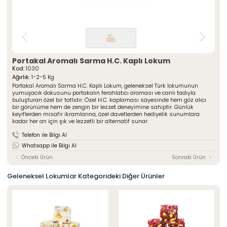
» Çeşnili Kesme Lokumlar
Special Paketli Lokumlar
» Geleneksel Lokumlar
Geleneksel Paketli Lokumlar
» Sarma Lokumlar
Tüm Ürünler
» Çikolata Kaplı Lokumlar
» Şerit Lokumlar
ÖZSAFALAR
ŞEKERLEME
» Cezeryeler
Portakal Aromalı Sarma H.C. Kaplı Lokum
Kod:
1030
» Special Lokumlar
Hakkımızda
Ağırlık:
1-2-5 Kg
» Sucuk Lokumlar
Portakal Aromalı Sarma H.C. Kaplı Lokum, geleneksel Türk lokumunun
Üretim Serüveni
» Special Paketli Lokumlar
yumuşacık dokusunu portakalın ferahlatıcı aroması ve canlı tadıyla
Kalite Politikamız
buluşturan özel bir tatlıdır. Özel H.C. kaplaması sayesinde hem göz alıcı
» Geleneksel Paketli Lokumlar
bir görünüme hem de zengin bir lezzet deneyimine sahiptir. Günlük
Mağazalarımız
keyiflerden misafir ikramlarına, özel davetlerden hediyelik sunumlara
kadar her an için şık ve lezzetli bir alternatif sunar.
Kurumsal
Foto Galeri
» Hakkımızda
Telefon ile Bilgi Al
Kariyer
» Üretim Serüveni
Whatsapp ile Bilgi Al
» Kalite Politikamız
İletişim
» İnsan Kaynakları
Önceki Ürün
Sonraki Ürün
» Mağazalarımız
» İstanbul
Geleneksel Lokumlar Kategorideki Diğer Ürünler
» Konya
MULTIMEDYA
» Online Katalog
» Foto Galeri
Bize Ulaşın
» İleitşim Bilgilerimiz