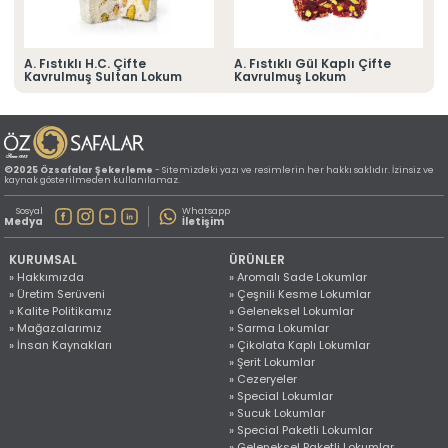
» Konum Bilgilerimiz
Tüm hakkı saklıdır. Sitemizde kullanılan tüm içerik ve görseller
©2025 Özsafalar Şekerleme'ye ait olup izinsiz kullanımı hukuki yaptırıma tabidir.
A. Fıstıklı H.C. Çifte
A. Fıstıklı Gül Kaplı Çifte
Kavrulmuş Sultan Lokum
Kavrulmuş Lokum
©2025 Özsafalar Şekerleme
- Sitemizdeki yazı ve resimlerin her hakkı saklıdır. İzinsiz ve
kaynak gösterilmeden kullanılamaz.
Sosyal
Whatsapp
Medya
İletişim
KURUMSAL
ÜRÜNLER
» Hakkımızda
» Aromalı Sade Lokumlar
» Üretim Serüveni
» Çeşnili Kesme Lokumlar
» Kalite Politikamız
» Geleneksel Lokumlar
» Mağazalarımız
» Sarma Lokumlar
» İnsan Kaynakları
» Çikolata Kaplı Lokumlar
» Şerit Lokumlar
» Cezeryeler
» Special Lokumlar
» Sucuk Lokumlar
» Special Paketli Lokumlar
» Geleneksel Paketli Lokumlar